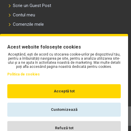
Scrie un Guest Post
Contul meu
Comenzile mele
PLAYLIST-UL WORK MOTORS PE SPOTIFY
Acest website folosește cookies
Acceptând, ești de acord cu stocarea cookie-urilor pe dispozitivul tău,
pentru a îmbunătăți navigarea pe site, pentru a analiza utilizarea site-
ului și a ne ajuta în activitatea noastră de marketing. Mai multe detalii
poți afla accesând pagina noastră dedicată pentru cookies.
Politica de cookies
Acceptă tot
Customizează
Copyright © WORK Motors
Refuză tot