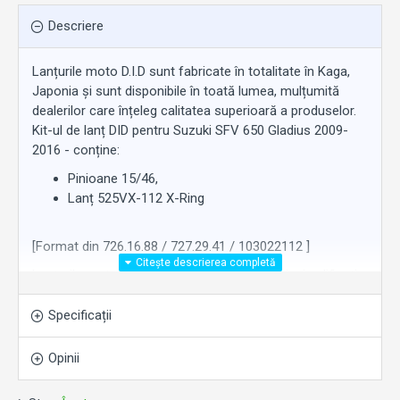
Descriere
Lanțurile moto D.I.D sunt fabricate în totalitate în Kaga,
Japonia și sunt disponibile în toată lumea, mulțumită
dealerilor care înțeleg calitatea superioară a produselor.
Kit-ul de lanț DID pentru Suzuki SFV 650 Gladius 2009-
2016 - conține:
Pinioane 15/46,
Lanț 525VX-112 X-Ring
[Format din 726.16.88 / 727.29.41 / 103022112 ]
Lanțurile moto D.I.D sunt realizate de tehnicieni calificați,
cu un singur obiectiv: Perfecțiunea. Astfel încât să poată
oferi performanțe remarcabile. De-a lungul timpului,
Specificații
importanța acordată calității a făcut din D.I.D furnizorul
de piese originale numărul 1 în lume pentru producătorii
Opinii
de motociclete japonezi și europeni.