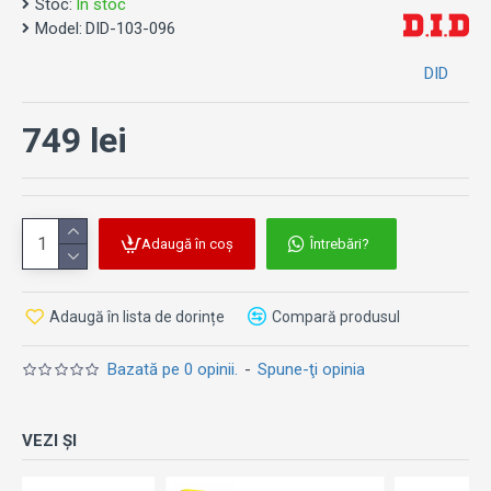
Stoc:
În stoc
Model:
DID-103-096
Notă: Imaginea este cu titlu de prezentare. Kit-ul se
potriveste la:
DID
Suzuki SFV 650 Gladius (2009-2016)
749 lei
Adaugă în coș
Întrebări?
Adaugă în lista de dorințe
Compară produsul
Bazată pe 0 opinii.
-
Spune-ţi opinia
VEZI ȘI