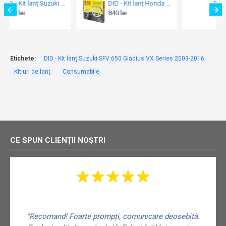
DID - Kit lanț Suzuki GSXR1000 '07-08
EK - Kit lanț Suzuki SFV 650 Gladius 2009-2016
648 lei
649 lei
Etichete:
DID - Kit lanț Suzuki SFV 650 Gladius VX Series 2009-2016
Kit-uri de lanț
Consumabile
CE SPUN CLIENȚII NOȘTRI
"Recomand! Foarte prompți, comunicare deosebită.