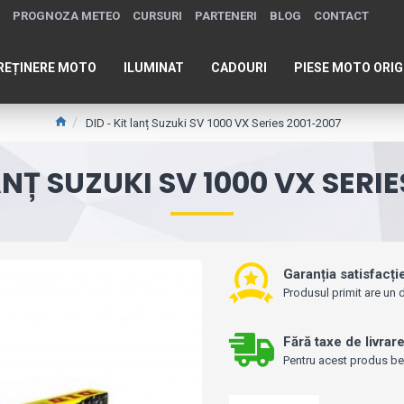
PROGNOZA METEO
CURSURI
PARTENERI
BLOG
CONTACT
REȚINERE MOTO
ILUMINAT
CADOURI
PIESE MOTO ORIG
DID - Kit lanț Suzuki SV 1000 VX Series 2001-2007
ANȚ SUZUKI SV 1000 VX SERI
Garanția satisfacți
Produsul primit are un d
Fără taxe de livrar
Pentru acest produs bene