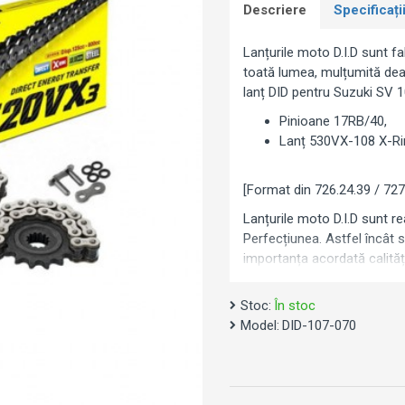
Descriere
Specificați
Lanțurile moto D.I.D sunt fab
toată lumea, mulțumită deale
lanț DID pentru Suzuki SV 
Pinioane 17RB/40,
Lanț 530VX-108 X-Ri
[Format din 726.24.39 / 727
Lanțurile moto D.I.D sunt rea
Perfecțiunea. Astfel încât 
importanța acordată calități
lume pentru producătorii de
Stoc:
În stoc
Model:
DID-107-070
Notă: Imaginea este cu titl