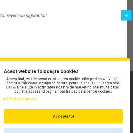
oi reveni cu siguranță."
Acest website folosește cookies
Acceptând, ești de acord cu stocarea cookie-urilor pe dispozitivul tău,
PLAYLIST-UL WORK MOTORS PE SPOTIFY
pentru a îmbunătăți navigarea pe site, pentru a analiza utilizarea site-
ului și a ne ajuta în activitatea noastră de marketing. Mai multe detalii
poți afla accesând pagina noastră dedicată pentru cookies.
Politica de cookies
Acceptă tot