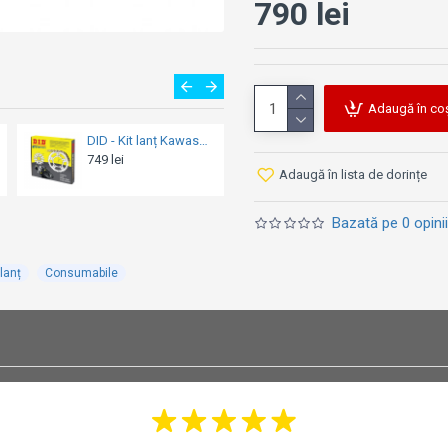
790 lei
Adaugă în co
DID - Kit lanț Honda CBR600F '91- '96 (pinioane 15/43)
DID - Kit lanț Kawasaki ZZR600 - '92
629 lei
749 lei
Adaugă în lista de dorințe
Bazată pe 0 opinii
 lanț
Consumabile