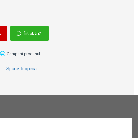
ș
Întrebări?
EK - Kit lanț Kawasaki ZX-10R / RR Ninja (2011-2015)
DID - Kit lanț Kawasaki Z750 VX Series 2004-2012
750 lei
1300 lei
Compară produsul
.
-
Spune-ţi opinia