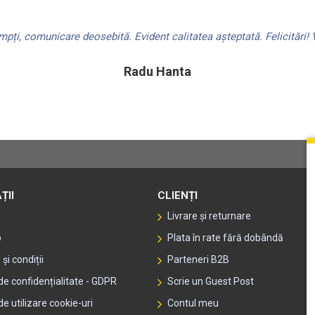
ți, comunicare deosebită. Evident calitatea așteptată. Felicitări! V
Radu Hanta
ȚII
CLIENȚI
Livrare și returnare
p
Plata în rate fără dobândă
și condiții
Parteneri B2B
 de confidențialitate - GDPR
Scrie un Guest Post
de utilizare cookie-uri
Contul meu