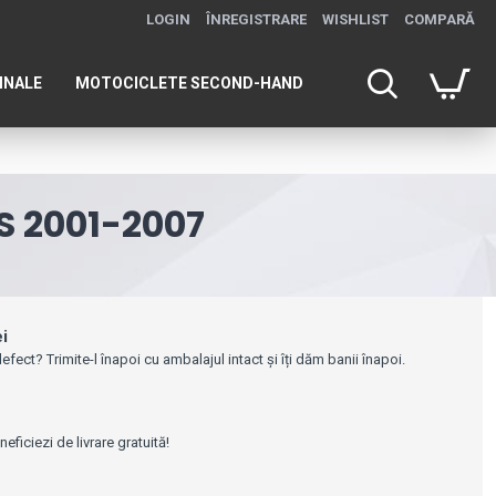
LOGIN
ÎNREGISTRARE
WISHLIST
COMPARĂ
INALE
MOTOCICLETE SECOND-HAND
ES 2001-2007
ei
efect? Trimite-l înapoi cu ambalajul intact și îți dăm banii înapoi.
e
ficiezi de livrare gratuită!