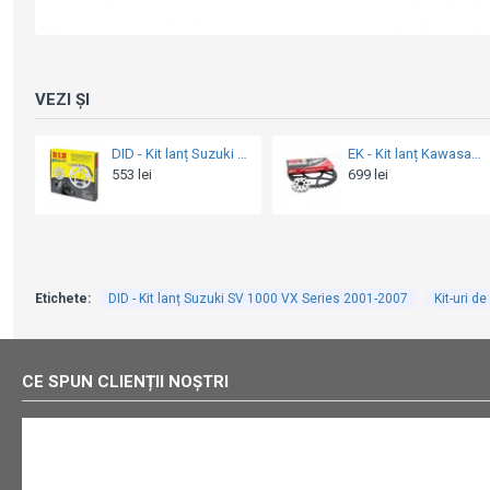
VEZI ȘI
EK - Kit lanț Kawasaki Z1000 (2010-2014)
DID - Kit lanț Kawasaki Z1000 '03-06
i
749 lei
640 lei
Etichete:
DID - Kit lanț Suzuki SV 1000 VX Series 2001-2007
Kit-uri de
CE SPUN CLIENȚII NOȘTRI