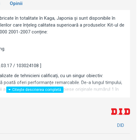
i
Opinii
ricate în totalitate în Kaga, Japonia și sunt disponibile în
rilor care înțeleg calitatea superioară a produselor. Kit-ul de
1000 2001-2007 conține:
ng.
.03.17 / 103024108 ]
lizate de tehnicieni calificați, cu un singur obiectiv:
să poată oferi performanțe remarcabile. De-a lungul timpului,
i a făcut din D.I.D furnizorul de piese originale numărul 1 în
 motociclete japonezi și europeni.
u de prezentare.
DID