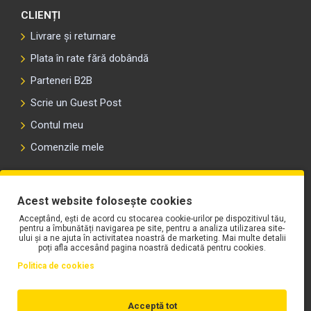
CLIENȚI
Livrare și returnare
Plata în rate fără dobândă
Parteneri B2B
Scrie un Guest Post
Contul meu
Comenzile mele
PLAYLIST-UL WORK MOTORS PE SPOTIFY
Acest website folosește cookies
Acceptând, ești de acord cu stocarea cookie-urilor pe dispozitivul tău,
pentru a îmbunătăți navigarea pe site, pentru a analiza utilizarea site-
ului și a ne ajuta în activitatea noastră de marketing. Mai multe detalii
poți afla accesând pagina noastră dedicată pentru cookies.
Politica de cookies
Acceptă tot