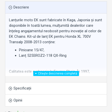
Descriere
Lanțurile moto EK sunt fabricate în Kaga, Japonia și sunt
disponibile în toată lumea, mulțumită dealerilor care
înțeleg angajamentul neobosit pentru inovație al celor de
EK Chains. Kit-ul de lanț EK pentru Honda XL 700V
Transalp 2008-2013 conține:
Pinioane 15/47,
Lanț 525SROZ2-118 QX-Ring
Calitatea este o obsesie
la
Enuma Chain. În 1997,
compania a fost certificată conform standardelor de
management
al
calității ISO 9001. Cercetarea și
dezvoltarea
la
Enuma Chain s-au concentrat întotdeauna
Specificații
pe crearea de descoperiri tehnologice și dezvoltarea de
idei originale.
Opinii