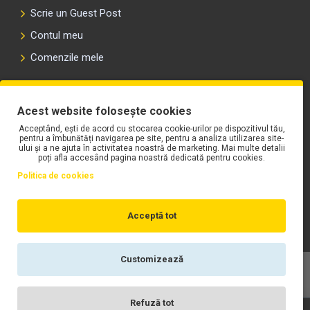
Scrie un Guest Post
Contul meu
Comenzile mele
PLAYLIST-UL WORK MOTORS PE SPOTIFY
Acest website folosește cookies
Acceptând, ești de acord cu stocarea cookie-urilor pe dispozitivul tău,
pentru a îmbunătăți navigarea pe site, pentru a analiza utilizarea site-
ului și a ne ajuta în activitatea noastră de marketing. Mai multe detalii
poți afla accesând pagina noastră dedicată pentru cookies.
Politica de cookies
Acceptă tot
Customizează
Copyright © WORK Motors
Refuză tot