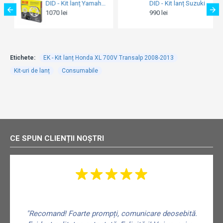
DID - Kit lanț Suzuki GSX-R 600 ZVM-X Series 2001-2005 (lanț Gold)
EK - Kit lanț Suzuki GSX-R 750 1998-1999
990 lei
679 lei
Etichete:
EK - Kit lanț Honda XL 700V Transalp 2008-2013
Kit-uri de lanț
Consumabile
CE SPUN CLIENȚII NOȘTRI
"Recomand! Foarte prompți, comunicare deosebită.