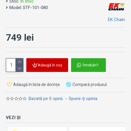
Stoc:
În stoc
Notă: Imaginea este cu titlu de prezentare. Kit-ul se
Model:
STF-101-080
potrivește la:
Honda XL 700V Transalp (2008-2013)
EK Chain
749 lei
Adaugă în coș
Întrebări?
Adaugă în lista de dorințe
Compară produsul
Bazată pe 0 opinii.
-
Spune-ţi opinia
VEZI ȘI