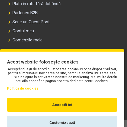
Plata în rate fără dobândă
Parteneri B2B
Scrie un Guest Post
Contul meu
Comenzile mele
PLAYLIST-UL WORK MOTORS PE SPOTIFY
Acest website folosește cookies
Acceptând, ești de acord cu stocarea cookie-urilor pe dispozitivul tău,
pentru a îmbunătăți navigarea pe site, pentru a analiza utilizarea site-
ului și a ne ajuta în activitatea noastră de marketing. Mai multe detalii
poți afla accesând pagina noastră dedicată pentru cookies.
Politica de cookies
Acceptă tot
Customizează