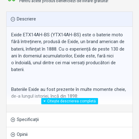
Pentru acest produs beneficiezi de livrare gratuită!
Descriere
Exide ETX14AH-BS (YTX14AH-BS) este o baterie moto
fără întreținere, produsă de Exide, un brand american de
baterii,
înființat
în
1888. Cu o
experiență
de
peste
130 de
ani
în
domeniul acumulatorilor, Exide este,
fară
nici
o
îndoială
, unul dintre cei
mai
versați
producători
de
baterii.
Bateriile Exide au fost
prezente
în
multe momente cheie,
de-a lungul istoriei,
încă
din 1898:
în
1898 - pe primul submarin
modern
al
Statelor
Unite
(USS Holland SS-1)
;
Specificații
în
1900 - pe
taxiurile electrice
care
au
apărut
în
orașele
mari
;
în
1912 - pe primele autoturisme cu
Opinii