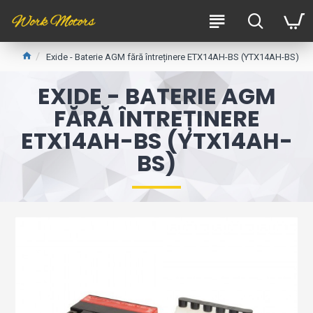
Exide - Baterie AGM fără întreținere ETX14AH-BS (YTX14AH-BS)
EXIDE - BATERIE AGM
FĂRĂ ÎNTREȚINERE
ETX14AH-BS (YTX14AH-
BS)