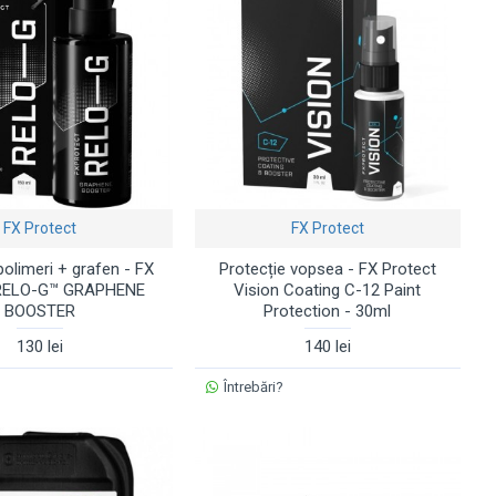
FX Protect
FX Protect
polimeri + grafen - FX
Protecție vopsea - FX Protect
 RELO-G™ GRAPHENE
Vision Coating C-12 Paint
BOOSTER
Protection - 30ml
130 lei
140 lei
Întrebări?