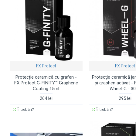
FX Protect
FX Protect
Protecție ceramică cu grafen -
Protecție ceramică ja
FX Protect G-FINITY™ Graphene
și graphen activat - 
Coating 15ml
Wheel-G - 3
264 lei
295 lei
Întrebări?
Întrebări?