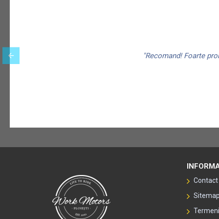
"Recomand! Foarte promp
INFORMA
Contact
Sitema
Termeni 