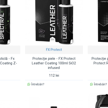
FX Protect
ticlă - Fx
Protecție piele - FX Protect
Protecție 
 Coating Z-
Leather Coating 100ml SiO2
Protect
infused
112 lei
Întrebări?
Întrebări?