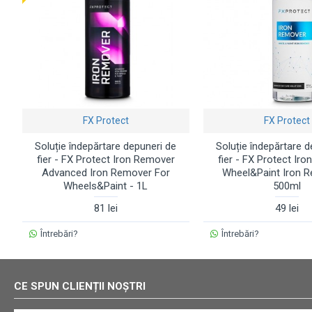
FX Protect
FX Protect
Soluție îndepărtare depuneri de
Soluție îndepărtare d
fier - FX Protect Iron Remover
fier - FX Protect Ir
Advanced Iron Remover For
Wheel&Paint Iron R
Wheels&Paint - 1L
500ml
81 lei
49 lei
Întrebări?
Întrebări?
CE SPUN CLIENȚII NOȘTRI