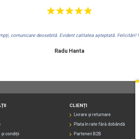
ți, comunicare deosebită. Evident calitatea așteptată. Felicitări! V
Radu Hanta
ȚII
CLIENȚI
Livrare și returnare
p
Plata în rate fără dobândă
și condiții
Parteneri B2B