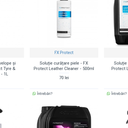
FX Protect
velope și
Soluție curățare piele - FX
Soluție
ct Tyre &
Protect Leather Cleaner - 500ml
Protect 
 - 1L
70 lei
Întrebări?
Întrebări?