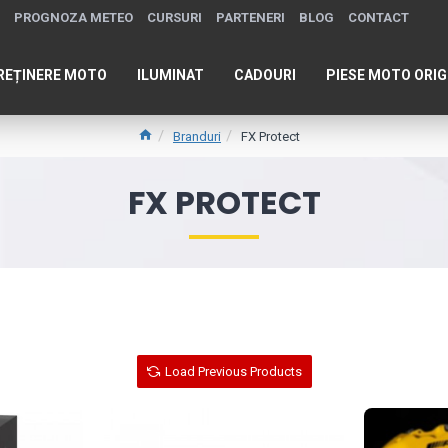
PROGNOZA METEO
CURSURI
PARTENERI
BLOG
CONTACT
REȚINERE MOTO
ILUMINAT
CADOURI
PIESE MOTO ORIG
Branduri
FX Protect
FX PROTECT
Load Previous Products