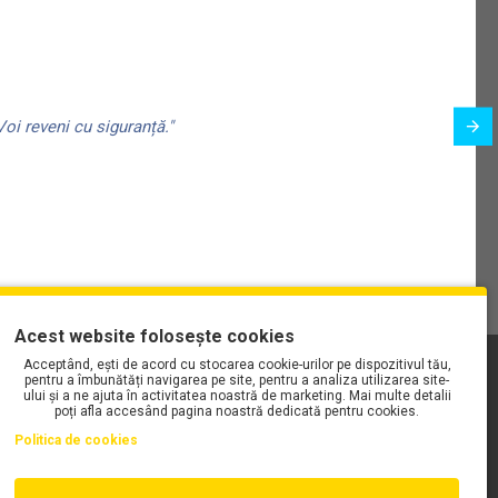
oi reveni cu siguranță."
Acest website folosește cookies
Acceptând, ești de acord cu stocarea cookie-urilor pe dispozitivul tău,
PLAYLIST-UL WORK MOTORS PE SPOTIFY
pentru a îmbunătăți navigarea pe site, pentru a analiza utilizarea site-
ului și a ne ajuta în activitatea noastră de marketing. Mai multe detalii
poți afla accesând pagina noastră dedicată pentru cookies.
Politica de cookies