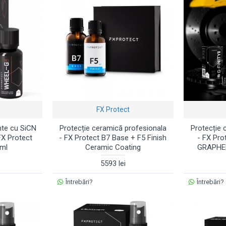
FX Protect
nte cu SiCN
Protecție ceramică profesionala
Protecție 
FX Protect
- FX Protect B7 Base + F5 Finish
- FX Pr
0ml
Ceramic Coating
GRAPHEN
5593 lei
Întrebări?
Întrebări?