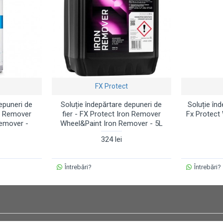
FX Protect
epuneri de
Soluție îndepărtare depuneri de
Soluție în
on Remover
fier - FX Protect Iron Remover
Fx Protect
emover -
Wheel&Paint Iron Remover - 5L
324 lei
Întrebări?
Întrebări?