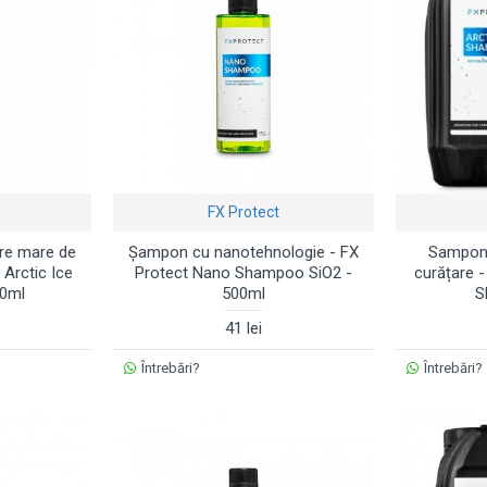
FX Protect
re mare de
Șampon cu nanotehnologie - FX
Sampon 
 Arctic Ice
Protect Nano Shampoo SiO2 -
curățare -
0ml
500ml
S
41 lei
Întrebări?
Întrebări?