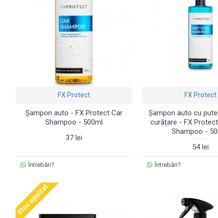
FX Protect
FX Protect
Șampon auto - FX Protect Car
Șampon auto cu pute
Shampoo - 500ml
curățare - FX Protect
Shampoo - 50
37 lei
54 lei
Întrebări?
Întrebări?
Stoc epuizat