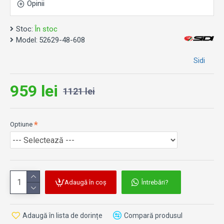
Opinii
Stoc:
În stoc
Model:
52629-48-608
Sidi
959 lei
1121 lei
Optiune
Adaugă în coș
Întrebări?
Adaugă în lista de dorințe
Compară produsul