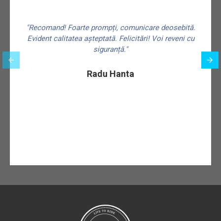
"Recomand! Foarte prompți, comunicare deosebită.
Evident calitatea așteptată. Felicitări! Voi reveni cu
siguranță."
f
Radu Hanta