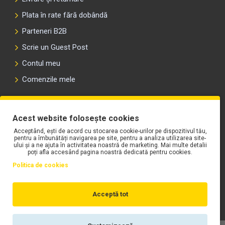
Plata în rate fără dobândă
Parteneri B2B
Scrie un Guest Post
Contul meu
Comenzile mele
PLAYLIST-UL WORK MOTORS PE SPOTIFY
Acest website folosește cookies
Acceptând, ești de acord cu stocarea cookie-urilor pe dispozitivul tău,
pentru a îmbunătăți navigarea pe site, pentru a analiza utilizarea site-
ului și a ne ajuta în activitatea noastră de marketing. Mai multe detalii
poți afla accesând pagina noastră dedicată pentru cookies.
Politica de cookies
Acceptă tot