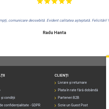
ți, comunicare deosebită. Evident calitatea așteptată. Felicitări! V
Radu Hanta
ȚII
CLIENȚI
Livrare și returnare
p
Plata în rate fără dobândă
și condiții
Parteneri B2B
 de confidențialitate - GDPR
Scrie un Guest Post