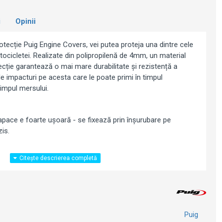
i
Opinii
otecție Puig Engine Covers, vei putea proteja una dintre cele
tocicletei. Realizate din polipropilenă de 4mm, un material
ecție garantează o mai mare durabilitate și rezistență a
le impacturi pe acesta care le poate primi în timpul
timpul mersului.
capace e foarte ușoară - se fixează prin înșurubare pe
is.
2017-2019)
Puig