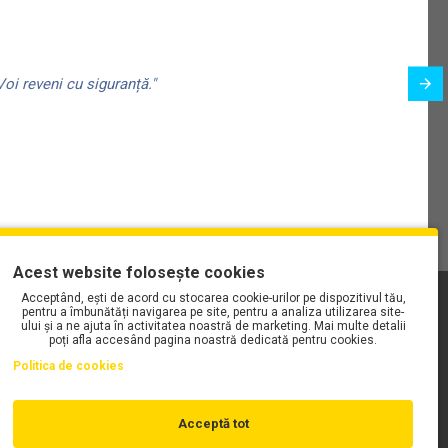
oi reveni cu siguranță."
Acest website folosește cookies
Acceptând, ești de acord cu stocarea cookie-urilor pe dispozitivul tău,
PLAYLIST-UL WORK MOTORS PE SPOTIFY
pentru a îmbunătăți navigarea pe site, pentru a analiza utilizarea site-
ului și a ne ajuta în activitatea noastră de marketing. Mai multe detalii
poți afla accesând pagina noastră dedicată pentru cookies.
Politica de cookies
Acceptă tot