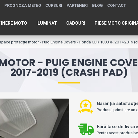
PROGNOZA METEO
CURSURI
PARTENERI
BLOG
CONTACT
ȚINERE MOTO
ILUMINAT
CADOURI
PIESE MOTO ORIGIN
capace protecție motor - Puig Engine Covers - Honda CBR 1000RR 2017-2019 (c
 MOTOR - PUIG ENGINE COVE
2017-2019 (CRASH PAD)
Garanția satisfacți
Produsul primit are un d
Fără taxe de livrar
Pentru acest produs bene