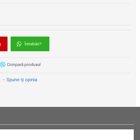
Kit protecții motor Puig - Kawasaki Versys 650 2015-2025 (crash bar)
Kit protecții motor RDmoto - Honda CRF 1000 L Africa Twin 2016-2019 - Argintiu (crash bar inferior)
1149 lei
529 lei
ș
Întrebări?
Compară produsul
.
-
Spune-ţi opinia