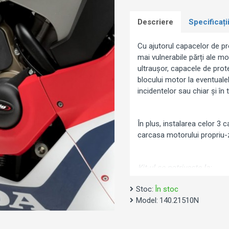
Descriere
Specificați
Cu ajutorul capacelor de pr
mai vulnerabile părți ale mo
ultraușor, capacele de prot
blocului motor la eventuale
incidentelor sau chiar și în 
În plus, instalarea celor 3 
carcasa motorului propriu-z
Kit-ul se potrivește la:
Honda CBR 1000RR (
Stoc:
În stoc
Model:
140.21510N