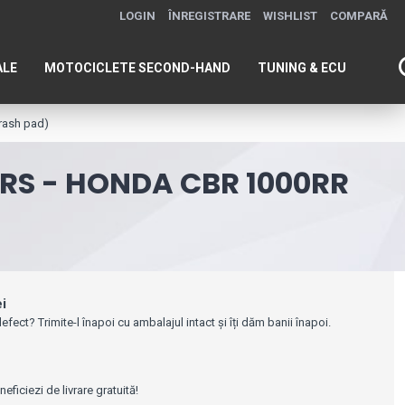
LOGIN
ÎNREGISTRARE
WISHLIST
COMPARĂ
ALE
MOTOCICLETE SECOND-HAND
TUNING & ECU
rash pad)
RS - HONDA CBR 1000RR
ei
efect? Trimite-l înapoi cu ambalajul intact și îți dăm banii înapoi.
e
ficiezi de livrare gratuită!