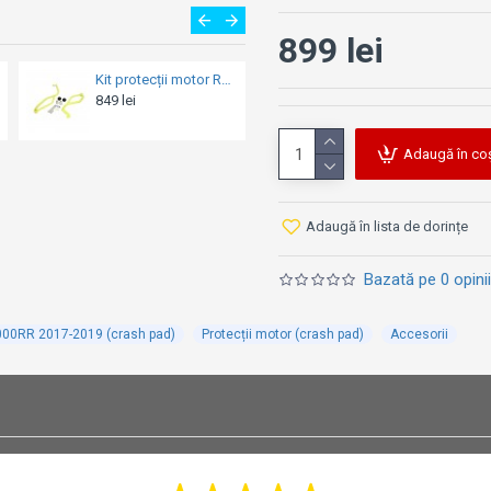
899 lei
Kit protecții manete RDmoto - BMW R 1250 GS / Adventure 2018-2023 (crash bar)
Kit capace protecție motor - Puig Engine Covers - Kawasaki Er6n 2006-2016 (crash pad)
669 lei
899 lei
Adaugă în co
Adaugă în lista de dorințe
Bazată pe 0 opinii
1000RR 2017-2019 (crash pad)
Protecții motor (crash pad)
Accesorii