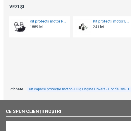
VEZI ȘI
Kit protectii motor Barracuda - Yamaha MT-07 Tracer (crash pad)
Kit protecții motor RDmoto - Yamaha MT-07 / XSR 700 2014-2023 - Yellow Fluo (crash bar + crash pads)
241 lei
849 lei
Etichete:
Kit capace protecție motor - Puig Engine Covers - Honda CBR 
CE SPUN CLIENȚII NOȘTRI