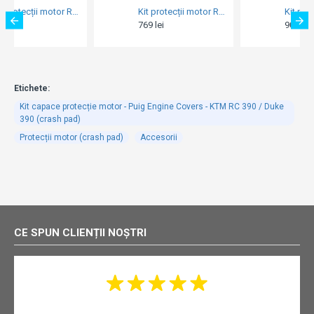
Kit protecții motor RDmoto - KTM 690 Enduro R / Husqvarna 701 Enduro / 701 Supermoto 2019-2023 (crash bar inferior + scut de protecție)
Kit protecții motor RDmoto - Yamaha BT 1100 Bulldog 2001-2007 - Negru (crash bar)
Kit protecții motor RDmoto - KTM 990 Adventure 2007-2013 - Negru (crash bar superior)
769 lei
900 lei
Etichete:
Kit capace protecție motor - Puig Engine Covers - KTM RC 390 / Duke
390 (crash pad)
Protecții motor (crash pad)
Accesorii
CE SPUN CLIENȚII NOȘTRI