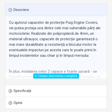
Descriere
Cu ajutorul capacelor de protecție Puig Engine Covers,
vei putea proteja una dintre cele mai vulnerabile părți ale
motocicletei. Realizate din polipropilenă de 4mm, un
material ultraușor, capacele de protecție garantează o
mai mare durabilitate și rezistență a blocului motor la
eventualele impacturi pe acesta care le poate primi în
timpul incidentelor sau chiar și în timpul mersului.
În plus, instalarea celor 2 capace e foarte ușoară - se
fixează prin înșurubare pe carcasa motorului propriu-zis.
Specificații
Kit-ul se potrivește la:
KTM RC 390 (2016-2017);
Opinii
KTM Duke 390 (2014-2016).