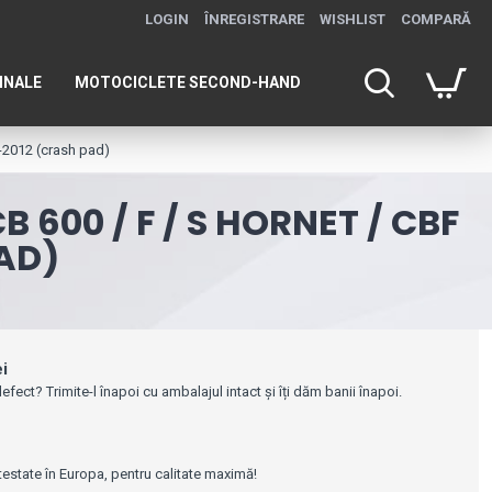
LOGIN
ÎNREGISTRARE
WISHLIST
COMPARĂ
INALE
MOTOCICLETE SECOND-HAND
7-2012 (crash pad)
600 / F / S HORNET / CBF
PAD)
ei
efect? Trimite-l înapoi cu ambalajul intact și îți dăm banii înapoi.
 testate în Europa, pentru calitate maximă!