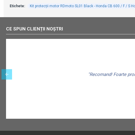
Etichete:
Kit protecții motor RDmoto SL01 Black - Honda CB 600 / F / S H
CE SPUN CLIENȚII NOȘTRI
"Recomand! Foarte promp