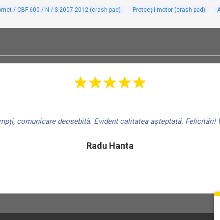
ornet / CBF 600 / N / S 2007-2012 (crash pad)
Protecții motor (crash pad)
A
ți, comunicare deosebită. Evident calitatea așteptată. Felicitări! V
Radu Hanta