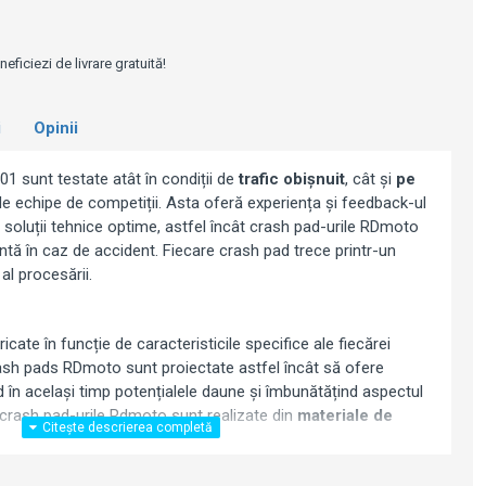
e
ficiezi de livrare gratuită!
i
Opinii
1 sunt testate atât în condiții de
trafic obișnuit
, cât și
pe
i de echipe de competiții. Asta oferă experiența și feedback-ul
soluții tehnice optime, astfel încât crash pad-urile RDmoto
ntă în caz de accident. Fiecare crash pad trece printr-un
 al procesării.
icate în funcție de caracteristicile specifice ale fiecărei
rash pads RDmoto sunt proiectate astfel încât să ofere
în același timp potențialele daune și îmbunătățind aspectul
e crash pad-urile Rdmoto sunt realizate din
materiale de