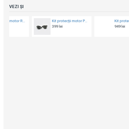
VEZI ȘI
Kit protecții motor Puig R19 - Yamaha MT-09 / Tracer 2021-2024 (crash pad)
Kit protecții motor RDmoto - Honda XL 650V Transalp 2000-2007 (crash bar)
949 lei
849 lei