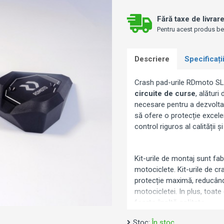
Fără taxe de livrar
Pentru acest produs bene
Descriere
Specificați
Crash pad-urile RDmoto SL0
circuite de curse
, alătur
necesare pentru a dezvolta 
să ofere o protecție excele
control riguros al calității și
Kit-urile de montaj sunt fabr
motociclete. Kit-urile de c
protecție maximă, reducând 
motocicletei. In plus, toat
foarte înaltă calitate
.
Stoc:
În stoc