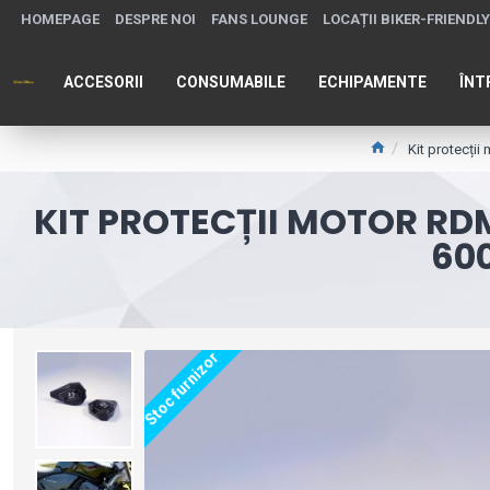
HOMEPAGE
DESPRE NOI
FANS LOUNGE
LOCAȚII BIKER-FRIENDLY
ACCESORII
CONSUMABILE
ECHIPAMENTE
ÎNT
Kit protecți
KIT PROTECȚII MOTOR RDM
600
Stoc furnizor