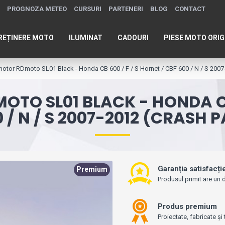
PROGNOZA METEO
CURSURI
PARTENERI
BLOG
CONTACT
REȚINERE MOTO
ILUMINAT
CADOURI
PIESE MOTO ORIG
i motor RDmoto SL01 Black - Honda CB 600 / F / S Hornet / CBF 600 / N / S 200
OTO SL01 BLACK - HONDA CB 
 / N / S 2007-2012 (CRASH 
Garanția satisfacți
Premium
Produsul primit are un d
Produs premium
Proiectate, fabricate și