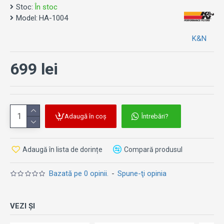
Stoc:
În stoc
Conceput pentru a crește puterea
Model:
HA-1004
Lavabil, reutilizabil și proiectat pentru a rezista pe
toată durata de viață a vehiculului
K&N
Conceput pentru a oferi un flux de aer ridicat și o
filtrare excepțională
699 lei
Proiectat pentru a se potrivi cu ușurință
Nu anulează garanția vehiculului
Cutia conține două filtre
. Acestea se potrivesc la:
Adaugă în coș
Întrebări?
Honda CBR 1000RR (
2004-2007
)
Adaugă în lista de dorințe
Compară produsul
În cazul în care nu știi cu precizie ce tip de filtru ai nevoie,
poți verifica
aici
.
Bazată pe 0 opinii.
-
Spune-ţi opinia
VEZI ȘI