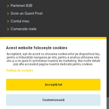
Parteneri B2B
Scrie un Guest Post
Contul meu
Comenzile mele
PLAYLIST-UL WORK MOTORS PE SPOTIFY
Acest website folosește cookies
Acceptând, ești de acord cu stocarea cookie-urilor pe dispozitivul tău,
pentru a îmbunătăți navigarea pe site, pentru a analiza utilizarea site-
ului și a ne ajuta în activitatea noastră de marketing. Mai multe detalii
poți afla accesând pagina noastră dedicată pentru cookies.
Politica de cookies
Acceptă tot
Customizează
Copyright © WORK Motors