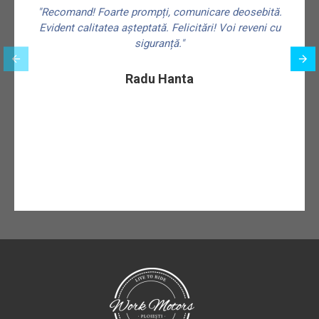
"Recomand! Foarte prompți, comunicare deosebită.
Evident calitatea așteptată. Felicitări! Voi reveni cu
siguranță."
f
Radu Hanta