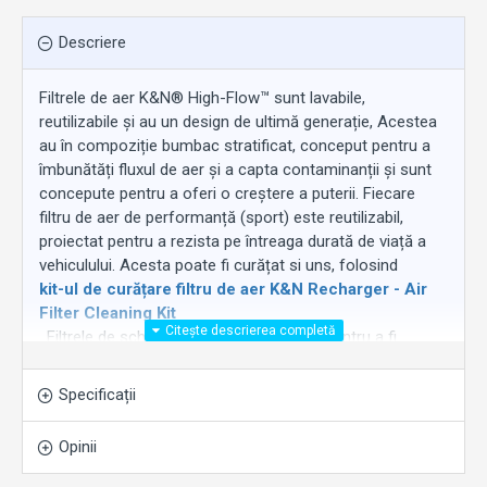
Descriere
Filtrele de aer K&N® High-Flow™ sunt lavabile,
reutilizabile și au un design de ultimă generație, Acestea
au în compoziție bumbac stratificat, conceput pentru a
îmbunătăți fluxul de aer și a capta contaminanții și sunt
concepute pentru a oferi o creștere a puterii. Fiecare
filtru de aer de performanță (sport) este reutilizabil,
proiectat pentru a rezista pe întreaga durată de viață a
vehiculului. Acesta poate fi curățat si uns, folosind
kit-ul de curățare filtru de aer K&N Recharger - Air
Filter Cleaning Kit
. Filtrele de schimb K&N sunt proiectate pentru a fi
instalate cu ușurință, așa că poți face un upgrade chiar
astăzi. Poți începe să te bucuri de un flux de aer superior
Specificații
și de o performanță superioară, specifică K&N!
Opinii
Atribute cheie: