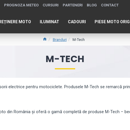
PROGNOZA METEO
CURSURI
PARTENERI
BLOG
CONTACT
REȚINERE MOTO
ILUMINAT
CADOURI
PIESE MOTO ORIG
Branduri
M-Tech
M-TECH
ii electrice pentru motociclete. Produsele M-Tech se remarcă prin fiab
to din România și oferă o gamă completă de produse M-Tech – becuri 