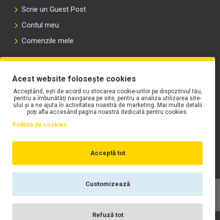
Scrie un Guest Post
Contul meu
Comenzile mele
PLAYLIST-UL WORK MOTORS PE SPOTIFY
Acest website folosește cookies
Acceptând, ești de acord cu stocarea cookie-urilor pe dispozitivul tău,
pentru a îmbunătăți navigarea pe site, pentru a analiza utilizarea site-
ului și a ne ajuta în activitatea noastră de marketing. Mai multe detalii
poți afla accesând pagina noastră dedicată pentru cookies.
Politica de cookies
Acceptă tot
Customizează
Copyright © WORK Motors
Refuză tot