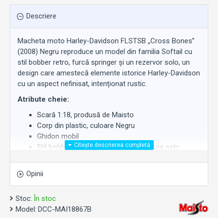
Descriere
Macheta moto Harley-Davidson FLSTSB „Cross Bones”
(2008) Negru reproduce un model din familia Softail cu
stil bobber retro, furcă springer și un rezervor solo, un
design care amestecă elemente istorice Harley-Davidson
cu un aspect nefinisat, intenționat rustic.
Atribute cheie:
Scară 1:18, produsă de Maisto
Corp din plastic, culoare Negru
Ghidon mobil
Stil bobber retro, cu furcă springer și șa solo
Disponibilă la
Work Motors
.
Opinii
Stoc:
În stoc
Model:
DCC-MAI18867B