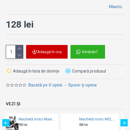
Maisto
128 lei
Adaugă în coș
Întrebări?
Adaugă în lista de dorințe
Compară produsul
Bazată pe 0 opinii.
-
Spune-ţi opinia
VEZI ȘI
Machetă moto WELLY [1:18] - BMW K 1200S
Machetă moto Maisto [1:18] - BMW R1250 GS 2020 - White/Blue/Red
88 lei
89 lei