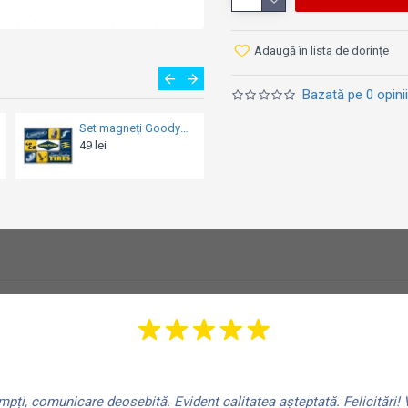
Adaugă în lista de dorințe
Bazată pe 0 opinii
Set magneți Goodyear Sigle
Magnet 6 x 8cm - Sorry No Smoking - Ne Pare Rau - Nu Se Fumeaza
 lei
19 lei
49 le
ți, comunicare deosebită. Evident calitatea așteptată. Felicitări! V