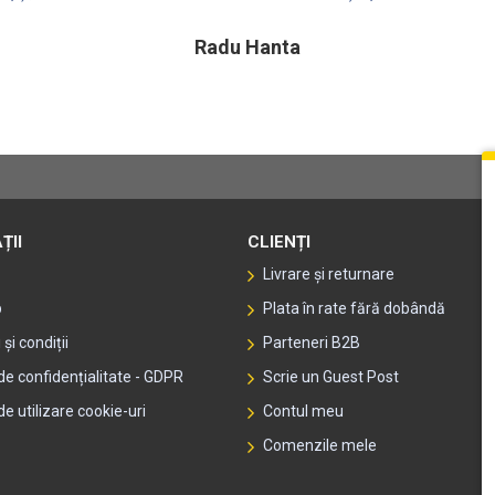
Radu Hanta
ȚII
CLIENȚI
Livrare și returnare
p
Plata în rate fără dobândă
și condiții
Parteneri B2B
 de confidențialitate - GDPR
Scrie un Guest Post
de utilizare cookie-uri
Contul meu
Comenzile mele