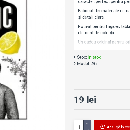
caracter, perfect pentru per
Fabricat din materiale de ca
și detalii clare.
Potrivit pentru frigider, ta
element de colecție.
Un cadou original pentru or
Stoc:
În stoc
Model:
297
19 lei
Adaugă în co