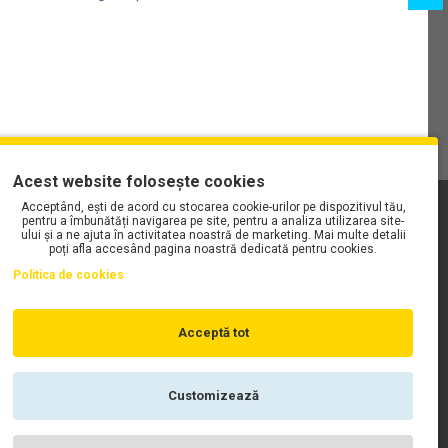
Acest website folosește cookies
Acceptând, ești de acord cu stocarea cookie-urilor pe dispozitivul tău,
PLAYLIST-UL WORK MOTORS PE SPOTIFY
pentru a îmbunătăți navigarea pe site, pentru a analiza utilizarea site-
ului și a ne ajuta în activitatea noastră de marketing. Mai multe detalii
poți afla accesând pagina noastră dedicată pentru cookies.
Politica de cookies
Acceptă tot
Customizează