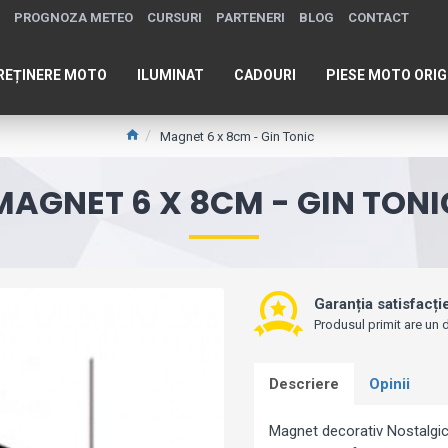
PROGNOZA METEO
CURSURI
PARTENERI
BLOG
CONTACT
REȚINERE MOTO
ILUMINAT
CADOURI
PIESE MOTO ORIG
Magnet 6 x 8cm - Gin Tonic
MAGNET 6 X 8CM - GIN TONI
Garanția satisfacți
Produsul primit are un d
Descriere
Opinii
Magnet decorativ Nostalgic