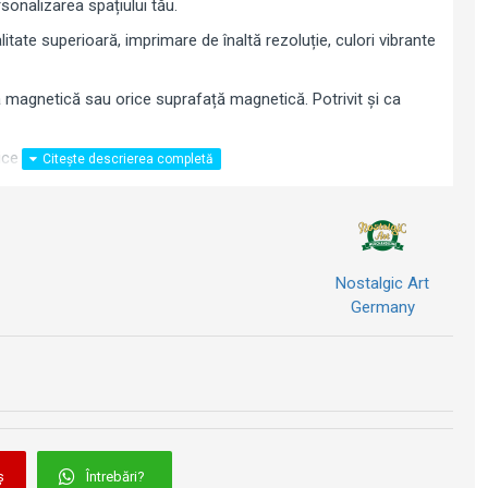
sonalizarea spațiului tău.
litate superioară, imprimare de înaltă rezoluție, culori vibrante
blă magnetică sau orice suprafață magnetică. Potrivit și ca
ice ocazie.
Nostalgic Art
Germany
ș
Întrebări?