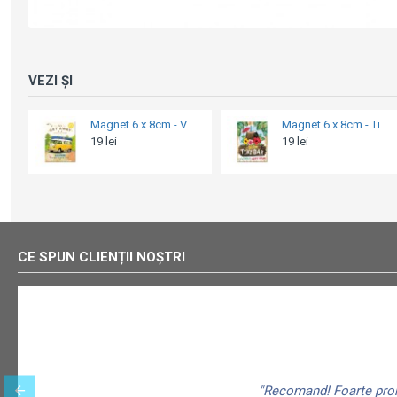
VEZI ȘI
Magnet 6 x 8cm - Volkswagen Bulli - Let'S Get Away - Hai Sa O Intindem
Magnet 6 x 8cm - Tiki Bar
19 lei
19 lei
49
CE SPUN CLIENȚII NOȘTRI
"Recomand! Foarte promp