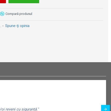
Compară produsul
.
-
Spune-ţi opinia
Set magneți Happy Week - Saptamana Fericita
Magnet 6 x 8cm - Le Jardin Francais
i
19 lei
49 lei
oi reveni cu siguranță."