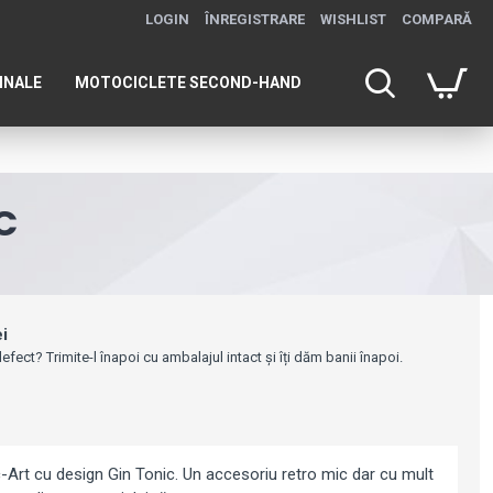
LOGIN
ÎNREGISTRARE
WISHLIST
COMPARĂ
INALE
MOTOCICLETE SECOND-HAND
C
ei
efect? Trimite-l înapoi cu ambalajul intact și îți dăm banii înapoi.
-Art cu design Gin Tonic. Un accesoriu retro mic dar cu mult