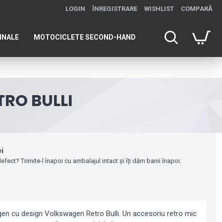
LOGIN
ÎNREGISTRARE
WISHLIST
COMPARĂ
INALE
MOTOCICLETE SECOND-HAND
RO BULLI
ei
efect? Trimite-l înapoi cu ambalajul intact și îți dăm banii înapoi.
n cu design Volkswagen Retro Bulli. Un accesoriu retro mic