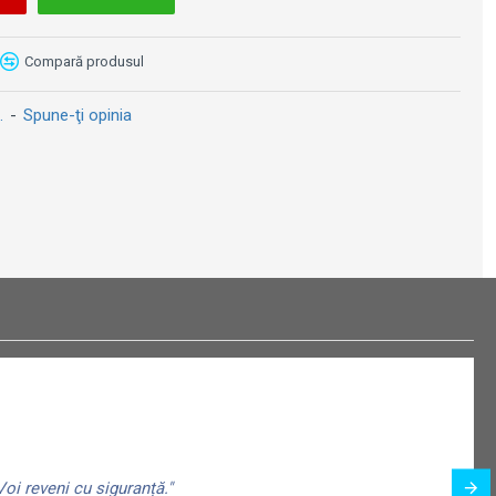
Compară produsul
.
-
Spune-ţi opinia
Magnet 6 x 8cm - Pin Up - School Is Out - Gata Scoala
Magnet 6 x 8cm - Citroen Drivers Only - Doar pentru Soferi de Citroen
19 lei
19 lei
oi reveni cu siguranță."