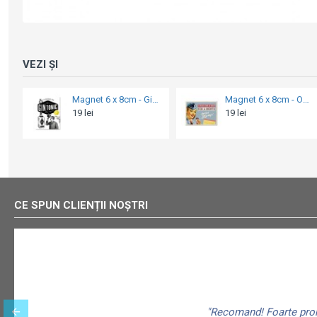
VEZI ȘI
Magnet 6 x 8cm - On a diet for a month - Am ținut regim o lună
Set de magneți Pan Am - Travel The World - Sa Calatorim în Lume
19 lei
49 lei
CE SPUN CLIENȚII NOȘTRI
"Recomand! Foarte promp