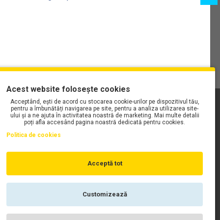
Acest website folosește cookies
Acceptând, ești de acord cu stocarea cookie-urilor pe dispozitivul tău,
PLAYLIST-UL WORK MOTORS PE SPOTIFY
pentru a îmbunătăți navigarea pe site, pentru a analiza utilizarea site-
ului și a ne ajuta în activitatea noastră de marketing. Mai multe detalii
poți afla accesând pagina noastră dedicată pentru cookies.
Politica de cookies
Acceptă tot
Customizează