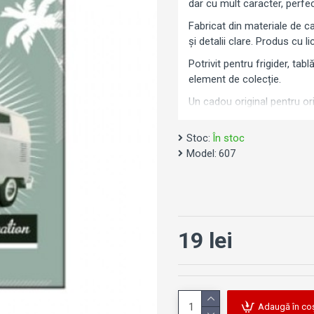
dar cu mult caracter, perfec
Fabricat din materiale de ca
și detalii clare. Produs cu 
Potrivit pentru frigider, ta
element de colecție.
Un cadou original pentru o
Stoc:
În stoc
Model:
607
19 lei
Adaugă în co