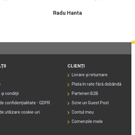
Radu Hanta
ȚII
CLIENȚI
Livrare și returnare
p
Plata în rate fără dobândă
și condiții
Parteneri B2B
 de confidențialitate - GDPR
Scrie un Guest Post
de utilizare cookie-uri
Contul meu
Comenzile mele