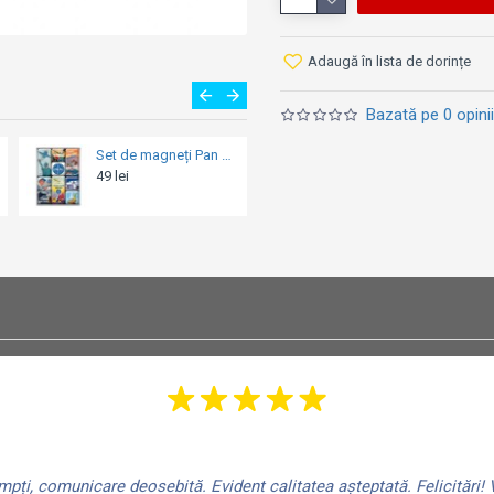
Adaugă în lista de dorințe
Bazată pe 0 opinii
Magnet 6 x 8cm - Dog Food - Mancare de Catei
Set de magneți Anatomia Cafelei
19 lei
49 lei
ți, comunicare deosebită. Evident calitatea așteptată. Felicitări! V