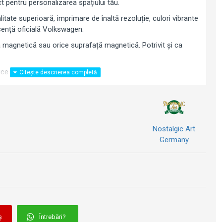
t pentru personalizarea spațiului tău.
litate superioară, imprimare de înaltă rezoluție, culori vibrante
licență oficială Volkswagen.
blă magnetică sau orice suprafață magnetică. Potrivit și ca
rice fan Volkswagen.
Nostalgic Art
Germany
ș
Întrebări?