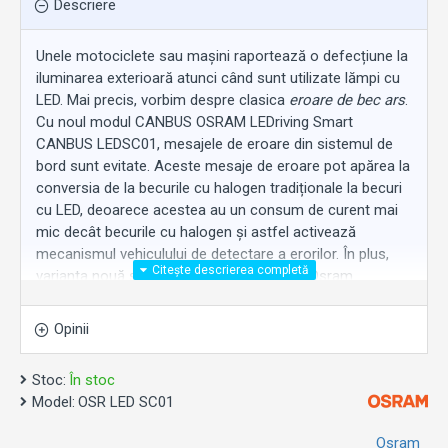
Descriere
Unele motociclete sau mașini raportează o defecțiune la
iluminarea exterioară atunci când sunt utilizate lămpi cu
LED. Mai precis, vorbim despre clasica
eroare de bec ars
.
Cu noul modul CANBUS OSRAM LEDriving Smart
CANBUS LEDSC01, mesajele de eroare din sistemul de
bord sunt evitate. Aceste mesaje de eroare pot apărea la
conversia de la becurile cu halogen tradiționale la becuri
cu LED, deoarece acestea au un consum de curent mai
mic decât becurile cu halogen și astfel activează
mecanismul vehiculului de detectare a erorilor. În plus,
varianta nouă și îmbunătățită a modulului Osram
LEDriving Smart CANBUS LEDSC01 previne clipirea
iritantă a becurilor LED.
Anulatorul/ modulul este
Opinii
potrivit pentru lămpi LED H7 de 12V
pentru faza lungă
și scurtă.
Stoc:
În stoc
Model:
OSR LED SC01
Atentie:
Osram