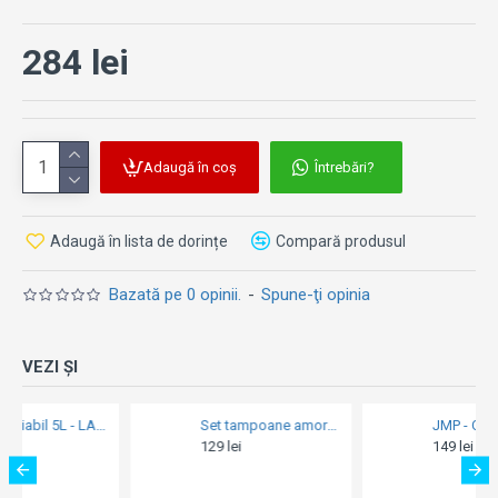
Pentru funcționarea becurilor LED Osram, este aprobată
doar combinația de becuri LED OSRAM împreună cu
284 lei
accesoriile oficiale OSRAM - LEDriving ADAPTER,
LEDriving SMART CANBUS, LEDriving CAPs și LEDriving
ERROR CANCELER.
Adaugă în coș
Întrebări?
Adaugă în lista de dorințe
Compară produsul
Bazată pe 0 opinii.
-
Spune-ţi opinia
VEZI ȘI
Bidon pliabil 5L - LAMPA
Set tampoane amortizare roată spate - OE - Honda CB 125F / CBF 150 / CBF 150M / CBF 150SH / CBR 125R / CGX 125SH / GLH 125SH / GLR 125
JMP - Cablu închidere accelerație - Suzuki GSF 600 Bandit (1995-1999)
129 lei
149 lei