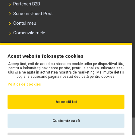
Contact
Sitemap
Termeni și condiții
Politica de confidențialitate - GDPR
Politica de utilizare cookie-uri
ANPC
Acest website folosește cookies
CLIENȚI
Acceptând, ești de acord cu stocarea cookie-urilor pe dispozitivul tău,
pentru a îmbunătăți navigarea pe site, pentru a analiza utilizarea site-
Livrare și returnare
ului și a ne ajuta în activitatea noastră de marketing. Mai multe detalii
poți afla accesând pagina noastră dedicată pentru cookies.
Plata în rate fără dobândă
Politica de cookies
Parteneri B2B
Scrie un Guest Post
Acceptă tot
Contul meu
Comenzile mele
Customizează