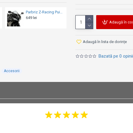
Parbriz Aerosport Barracuda - Kawasaki Z650 (2007-2014)
Parbriz Aerosport Barracuda R Version - Kawasaki Z750R (2007-2014)
ei
849 lei
499 lei
Adaugă în co
Adaugă în lista de dorințe
Bazată pe 0 opinii
Accesorii