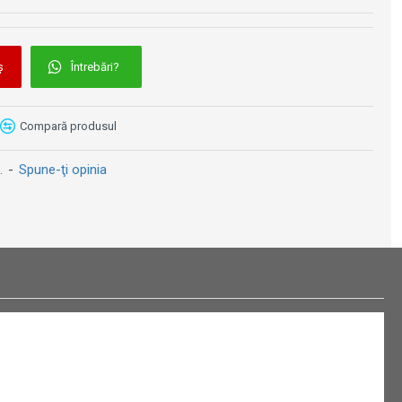
Parbriz Z-Racing Puig - Honda CBR 650 R (2019-2025)
Parbriz Aerosport Barracuda - Yamaha FZ8
719 lei
549 lei
ș
Întrebări?
Compară produsul
.
-
Spune-ţi opinia