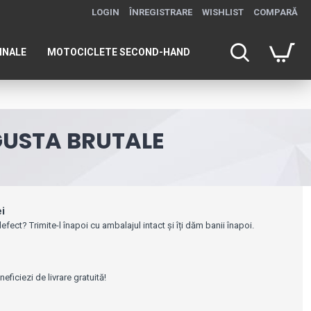
LOGIN
ÎNREGISTRARE
WISHLIST
COMPARĂ
INALE
MOTOCICLETE SECOND-HAND
GUSTA BRUTALE
ei
efect? Trimite-l înapoi cu ambalajul intact și îți dăm banii înapoi.
e
ficiezi de livrare gratuită!