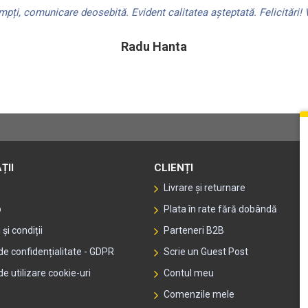
ți, comunicare deosebită. Evident calitatea așteptată. Felicitări! V
Radu Hanta
ȚII
CLIENȚI
Livrare și returnare
p
Plata în rate fără dobândă
și condiții
Parteneri B2B
 de confidențialitate - GDPR
Scrie un Guest Post
de utilizare cookie-uri
Contul meu
Comenzile mele