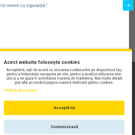
oi reveni cu siguranță."
Acest website folosește cookies
Acceptând, ești de acord cu stocarea cookie-urilor pe dispozitivul tău,
PLAYLIST-UL WORK MOTORS PE SPOTIFY
pentru a îmbunătăți navigarea pe site, pentru a analiza utilizarea site-
ului și a ne ajuta în activitatea noastră de marketing. Mai multe detalii
poți afla accesând pagina noastră dedicată pentru cookies.
Politica de cookies
Acceptă tot
Customizează