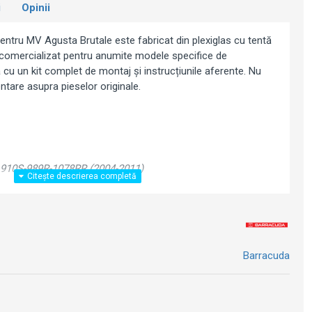
i
Opinii
entru MV Agusta Brutale este fabricat din plexiglas cu tentă
 comercializat pentru anumite modele specifice de
cu un kit complet de montaj și instrucțiunile aferente. Nu
ntare asupra pieselor originale.
910S-989R-1078RR (2004-2011)
Barracuda