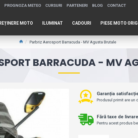
PROGNOZA METEO
CURSURI
PARTENERI
BLOG
CONTACT
REȚINERE MOTO
ILUMINAT
CADOURI
PIESE MOTO ORIG
Parbriz Aerosport Barracuda - MV Agusta Brutale
SPORT BARRACUDA - MV A
Garanția satisfacți
Produsul primit are un d
Fără taxe de livrar
Pentru acest produs bene