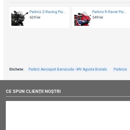
Parbriz R-Racer Puig - Honda CBR 600RR (2023-2025)
Parbriz Z-Racing Puig - Honda CBR 600RR (2007-2012)
9 lei
649 lei
749 l
Etichete:
Parbriz Aerosport Barracuda - MV Agusta Brutale
Parbrize
CE SPUN CLIENȚII NOȘTRI