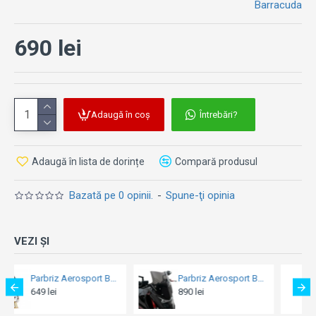
Barracuda
690 lei
Adaugă în coș
Întrebări?
Adaugă în lista de dorințe
Compară produsul
Bazată pe 0 opinii.
-
Spune-ţi opinia
VEZI ȘI
Parbriz Aerosport Barracuda - Honda Hornet 750 (2023)
Parbriz Z-Racing Puig - Yamaha YZF-R1 (2020-2025)
890 lei
499 lei
699 