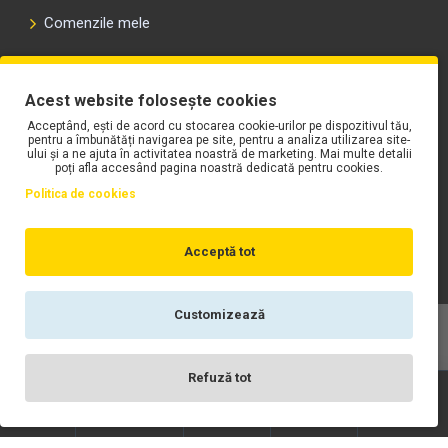
Comenzile mele
PLAYLIST-UL WORK MOTORS PE SPOTIFY
Acest website folosește cookies
Acceptând, ești de acord cu stocarea cookie-urilor pe dispozitivul tău,
pentru a îmbunătăți navigarea pe site, pentru a analiza utilizarea site-
ului și a ne ajuta în activitatea noastră de marketing. Mai multe detalii
poți afla accesând pagina noastră dedicată pentru cookies.
Politica de cookies
Acceptă tot
Customizează
Copyright © WORK Motors
Refuză tot
Înregistrare
Wishlist
Contact
Scrie-ne
Login