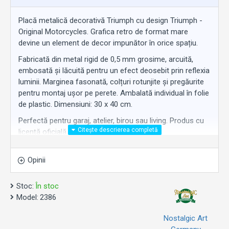
Placă metalică decorativă Triumph cu design Triumph -
Original Motorcycles. Grafica retro de format mare
devine un element de decor impunător în orice spațiu.
Fabricată din metal rigid de 0,5 mm grosime, arcuită,
embosată și lăcuită pentru un efect deosebit prin reflexia
luminii. Marginea fasonată, colțuri rotunjite și pregăurite
pentru montaj ușor pe perete. Ambalată individual în folie
de plastic. Dimensiuni: 30 x 40 cm.
Perfectă pentru garaj, atelier, birou sau living. Produs cu
licență oficială Triumph.
Un cadou original pentru orice pasionat de motociclete
Triumph.
Opinii
Stoc:
În stoc
Model:
2386
Nostalgic Art