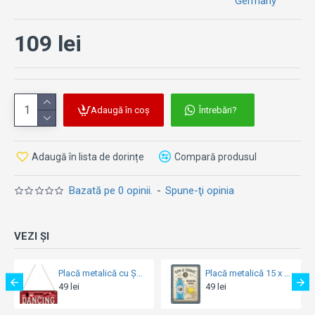
Germany
109 lei
Adaugă în coș
Întrebări?
Adaugă în lista de dorințe
Compară produsul
Bazată pe 0 opinii.
-
Spune-ţi opinia
VEZI ȘI
Placă metalică cu Șnur 10 x 20 - Kellogg'S - This Kitchen Is For Dancing
Placă metalică 15 x 20 - Gin n Tonic Served Here - Gin Tonic Servit Aici
49 lei
49 lei