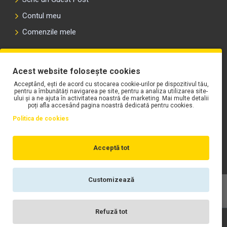
Contul meu
Comenzile mele
PLAYLIST-UL WORK MOTORS PE SPOTIFY
Acest website folosește cookies
Acceptând, ești de acord cu stocarea cookie-urilor pe dispozitivul tău,
pentru a îmbunătăți navigarea pe site, pentru a analiza utilizarea site-
ului și a ne ajuta în activitatea noastră de marketing. Mai multe detalii
poți afla accesând pagina noastră dedicată pentru cookies.
Politica de cookies
Acceptă tot
Customizează
Copyright © WORK Motors
Refuză tot