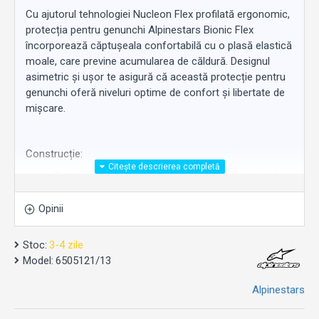
Cu ajutorul tehnologiei Nucleon Flex profilată ergonomic,
protecția pentru genunchi Alpinestars Bionic Flex
încorporează căptușeala confortabilă cu o plasă elastică
moale, care previne acumularea de căldură. Designul
asimetric și ușor te asigură că această protecție pentru
genunchi oferă niveluri optime de confort și libertate de
mișcare.
Construcție:
Extrem de ușoară, durabilă și flexibilă; construită
dintr-o plasă elastică respirabilă, pentru o potrivire
confortabilă.
Opinii
Curea superioară elastică, pentru o potrivire
personalizabilă.
Stoc:
3-4 zile
Model:
6505121/13
Protecţie:
Alpinestars
En 1621-1:2012 Nivel 1.