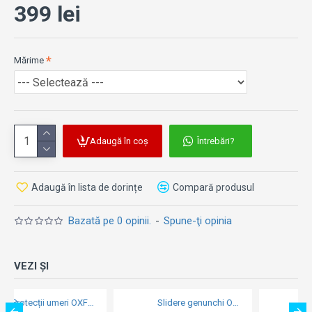
399 lei
Atribute cheie:
Design slip-on extrem de convenabil și care
Mărime
economisește timp, cu tivuri elastice și imprimare
pe silicon pentru a preveni alunecarea și pentru a
ajuta la menținerea în siguranță a protecției.
Noul design al protecțiilor Nucleon Flex Technology
e foarte perforate și securizat pe exterior, pentru
Adaugă în coș
Întrebări?
respirabilitate și ventilație excelente.
Captuseală laterală suplimentară, din spumă,
pentru acoperire suplimentară.
Adaugă în lista de dorințe
Compară produsul
Panou frontal din material rezistent la abraziune,
pentru o durabilitate sporită.
Bazată pe 0 opinii.
-
Spune-ţi opinia
VEZI ȘI
Slidere genunchi OXFORD SCREAMING
Slidere genunchi OXFORD ROK OVAL