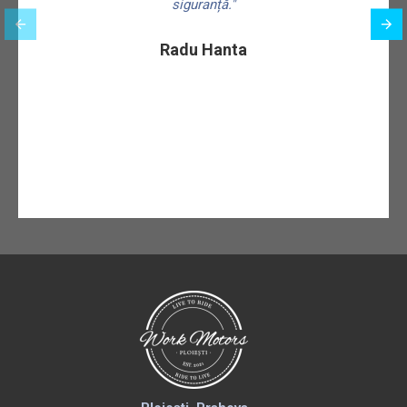
siguranță."
f
Radu Hanta