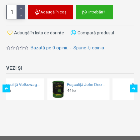
Adaugă în coș
Întrebări?
Adaugă în lista de dorințe
Compară produsul
Bazată pe 0 opinii.
-
Spune-ţi opinia
VEZI ȘI
Pușculiță John Deere Special - Purpose Oil Black - Ulei de Motor
Pușculiță Ford Mustang - Horse ; Stripes Logo - Sigla cu Cal și Dungi
 lei
44 lei
44 lei