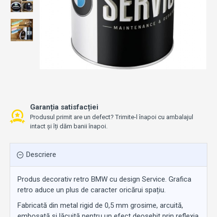
Garanția satisfacției
Produsul primit are un defect? Trimite-l înapoi cu ambalajul
intact și îți dăm banii înapoi.
Descriere
Produs decorativ retro BMW cu design Service. Grafica
retro aduce un plus de caracter oricărui spațiu.
Fabricată din metal rigid de 0,5 mm grosime, arcuită,
embosată și lăcuită pentru un efect deosebit prin reflexia