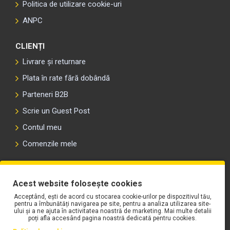
Politica de utilizare cookie-uri
ANPC
CLIENȚI
Livrare și returnare
Plata în rate fără dobândă
Parteneri B2B
Scrie un Guest Post
Contul meu
Comenzile mele
PLAYLIST-UL WORK MOTORS PE SPOTIFY
Acest website folosește cookies
Acceptând, ești de acord cu stocarea cookie-urilor pe dispozitivul tău,
pentru a îmbunătăți navigarea pe site, pentru a analiza utilizarea site-
ului și a ne ajuta în activitatea noastră de marketing. Mai multe detalii
poți afla accesând pagina noastră dedicată pentru cookies.