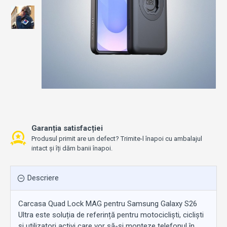
Garanția satisfacției
Produsul primit are un defect? Trimite-l înapoi cu ambalajul
intact și îți dăm banii înapoi.
Descriere
Carcasa Quad Lock MAG pentru Samsung Galaxy S26
Ultra este soluția de referință pentru motocicliști, cicliști
și utilizatori activi care vor să-și monteze telefonul în