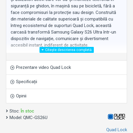
siguranță pe ghidon, în mașină sau pe bicicletă, fără a
face compromisuri la protecție sau design. Construită
din materiale de calitate superioară și compatibilă cu
întreg ecosistemul de suporturi Quad Lock, această
carcasă transformă Samsung Galaxy S26 Ultra într-un
dispozitiv de navigație, comunicare și divertisment
accesibil instant, indiferent de activitate.
Construcție și materiale
Carcasa combină un miez din policarbonat dur (PC) cu
Prezentare video Quad Lock
un strat exterior din TPU cu absorbție la impact, oferind
protecție completă edge-to-edge pentru ecranul și
Specificații
corpul telefonului. Căptușeala interioară din spumă EVA
amortizează suplimentar șocurile, iar finisajul soft-touch
Opinii
asigură o prindere confortabilă și un profil estetic discret,
cu aspect mat negru. Designul este cu aproximativ 16%
mai subțire față de carcasele Quad Lock originale (4,2
Stoc:
În stoc
mm vs. 5 mm), iar spatele plat face ca telefonul să stea
Model:
QMC-GS26U
stabil pe orice suprafață orizontală.
Quad Lock