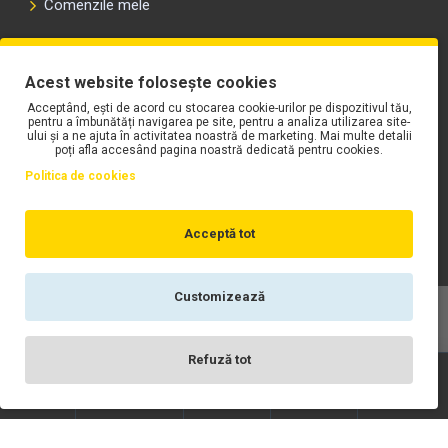
Comenzile mele
PLAYLIST-UL WORK MOTORS PE SPOTIFY
Acest website folosește cookies
Acceptând, ești de acord cu stocarea cookie-urilor pe dispozitivul tău,
pentru a îmbunătăți navigarea pe site, pentru a analiza utilizarea site-
ului și a ne ajuta în activitatea noastră de marketing. Mai multe detalii
poți afla accesând pagina noastră dedicată pentru cookies.
Politica de cookies
Acceptă tot
Customizează
Copyright © WORK Motors
Refuză tot
Înregistrare
Wishlist
Contact
Scrie-ne
Login