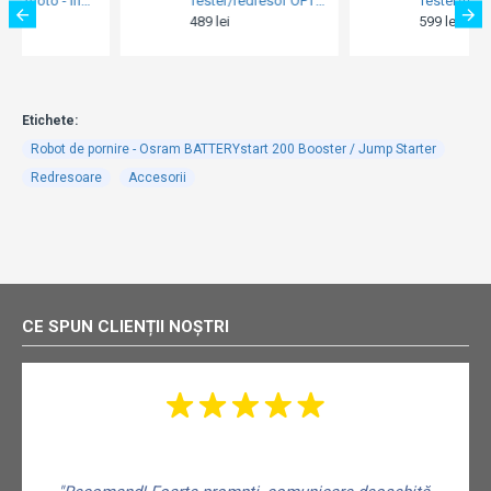
Tester/redresor OPTIMATE 3 (MAX 0.8AH) TM-430
Tester/redresor OPTIMATE 5 Select (6V MAX 4AH /12V MAX 2.8AH) TM-320
489 lei
599 lei
Etichete:
Robot de pornire - Osram BATTERYstart 200 Booster / Jump Starter
Redresoare
Accesorii
CE SPUN CLIENȚII NOȘTRI