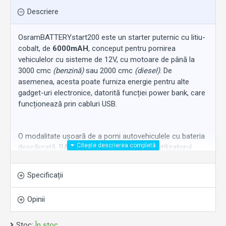
Descriere
OsramBATTERYstart200 este un starter puternic cu litiu-
cobalt, de
6000mAH
, conceput pentru pornirea
vehiculelor cu sisteme de 12V, cu motoare de până la
3000 cmc
(benzină)
sau 2000 cmc
(diesel)
. De
asemenea, acesta poate furniza energie pentru alte
gadget-uri electronice, datorită funcției power bank, care
funcționează prin cabluri USB.
O modalitate ușoară de a porni autovehiculele cu bateria
descărcată, BATTERYstart200 protejează utilizatorul,
demarorul și vehiculul cu ajutorul sistemului său de
conectare, care oferă protecție anti-spin, polaritate
Specificații
inversă și scurtcircuit. În plus, Osram BATTERYstart200
este suficient de compact pentru a încăpea sub șaua
Opinii
motocicletei sau în torpedoul mașinii și cântărește doar
300 g, făcându-l mai ușor de transportat și de utilizat
Stoc:
decât modelele mai vechi de boostere. Durează doar 2
În stoc