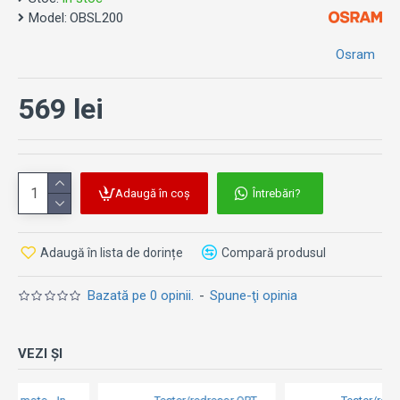
Model:
ore să-l incarci complet cu ajutorul mufei Micro-USB, iar
OBSL200
pentru a incărca orice alte gadget-uri de la el, poti folosi
Osram
mufa USB-A, de 2.1A, cu care este dotat.
569 lei
Dimensiuni: 169 x 89 x 20 mm.
Adaugă în coș
Întrebări?
Adaugă în lista de dorințe
Compară produsul
Bazată pe 0 opinii.
-
Spune-ţi opinia
VEZI ȘI