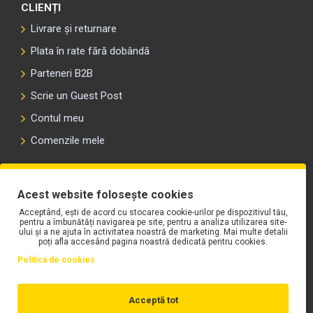
CLIENȚI
Livrare și returnare
Plata în rate fără dobândă
Parteneri B2B
Scrie un Guest Post
Contul meu
Comenzile mele
PLAYLIST-UL WORK MOTORS PE SPOTIFY
Acest website folosește cookies
Acceptând, ești de acord cu stocarea cookie-urilor pe dispozitivul tău,
pentru a îmbunătăți navigarea pe site, pentru a analiza utilizarea site-
ului și a ne ajuta în activitatea noastră de marketing. Mai multe detalii
poți afla accesând pagina noastră dedicată pentru cookies.
Politica de cookies
Acceptă tot