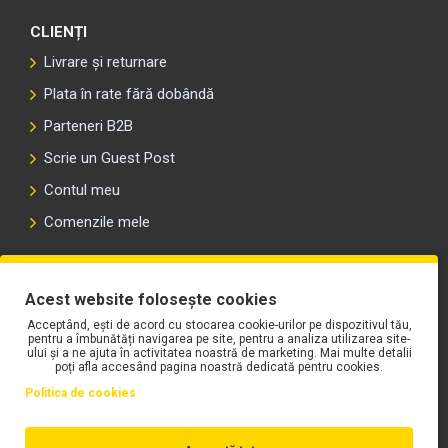
Conectivitate în 4 direcții: 2 motocicliști și pasagerii
lor
CLIENȚI
Conectivitate în 4 căi: 4 piloți, până la 4,8 km între
Livrare și returnare
primul și ultimul participant
Plata în rate fără dobândă
Cardo Gateway: conectezi interfoane de la alți
producători Audio paralel în timpul conversațiilor
Parteneri B2B
Bluetooth Primești instrucțiuni GPS chiar și în
Scrie un Guest Post
timpul unui apel telefonic
Compatibil cu iOS de la versiunea 5.6 Poți partaja
Contul meu
apeluri telefonice cu pasagerul sau cu o altă
Comenzile mele
motocicletă
PLAYLIST-UL WORK MOTORS PE SPOTIFY
Conectivitate cu dispozitive mobile:
Acest website folosește cookies
Conectezi simultan 2 dispozitive Bluetooth
Acceptând, ești de acord cu stocarea cookie-urilor pe dispozitivul tău,
pentru a îmbunătăți navigarea pe site, pentru a analiza utilizarea site-
Poți seta dispozitivul Bluetooth principal
ului și a ne ajuta în activitatea noastră de marketing. Mai multe detalii
Profil HFP dual pentru gestionarea a 2 telefoane
poți afla accesând pagina noastră dedicată pentru cookies.
Primești notificări de apel de la al doilea telefon
Politica de cookies
Redare audio stereo wireless A2DP
Preiei, efectuezi sau respingi apeluri vocal sau prin