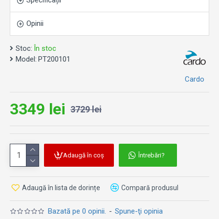
Specificații
Atribute cheie:
Design nou, mai subțire și modern, fără antenă
Opinii
externă.
Noua bază audio magnetică Air Mount îți oferă o
Stoc:
În stoc
fixare sigură și fără efort a dispozitivului.
Model:
PT200101
Comunicare Dynamic Mesh de a doua generație,
cu un proces de asociere mai rapid și mai ușor și
Cardo
interfon în bandă largă.
Tehnologia Bluetooth 5.2, cea mai avansată de pe
3349 lei
piață, cu „Live Intercom” și conectivitate universală
3729 lei
îmbunătățită.
Motor îmbunătățit de comandă vocală Natural
Voice, sunet JBL îmbunătățit și microfon cu
anulare avansată a zgomotului.
Adaugă în coș
Întrebări?
Actualizări software fără fir și încărcare rapidă prin
USB-C.
Adaugă în lista de dorințe
Compară produsul
Caracteristici generale:
Bazată pe 0 opinii.
-
Spune-ţi opinia
Cip Bluetooth: 5.2 Greutatea unității de control: 47