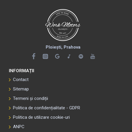
INTERCOM ÎN MOD DMC – GENERAȚIA A 2-A:
Poți crea grupuri DMC de până la 15 motocicliști,
pe o distanță de până la 8 km între primul și ultimul
participant
Chat privat DMC cu oricare dintre membrii grupului
DMC Bridge: integrezi dispozitive Bluetooth în
Ploiești, Prahova
grupul DMC sau partajezi un apel telefonic cu
grupul
Audio paralel: asculți radio, muzică de pe
smartphone sau primești indicații GPS în timpul
INFORMAȚII
conversației
Contact
Sitemap
DMCINTERCOM ÎN MOD BLUETOOTH
Termeni și condiții
Conectivitate bidirecțională pilot – pasager, full-
Politica de confidențialitate - GDPR
duplex
Conectivitate motocicletă – motocicletă până la
Politica de utilizare cookie-uri
1,6 km
ANPC
Conectivitate în 3 căi: 3 motocicliști, până la 1,6 km