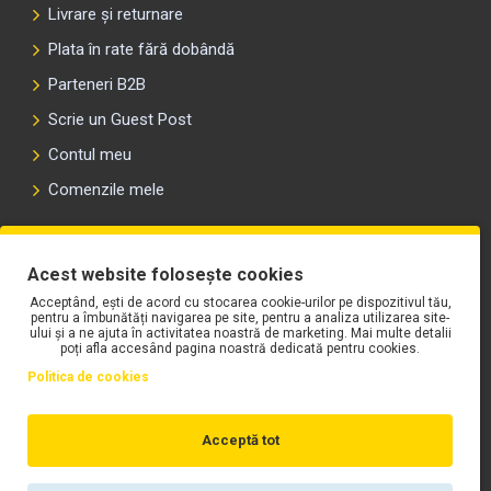
Livrare și returnare
Plata în rate fără dobândă
Parteneri B2B
Scrie un Guest Post
Contul meu
Comenzile mele
PLAYLIST-UL WORK MOTORS PE SPOTIFY
Acest website folosește cookies
Acceptând, ești de acord cu stocarea cookie-urilor pe dispozitivul tău,
pentru a îmbunătăți navigarea pe site, pentru a analiza utilizarea site-
ului și a ne ajuta în activitatea noastră de marketing. Mai multe detalii
poți afla accesând pagina noastră dedicată pentru cookies.
Politica de cookies
Acceptă tot