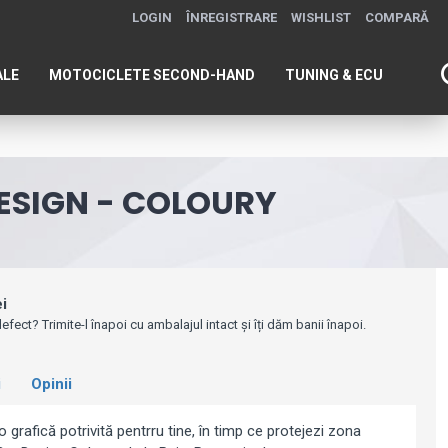
LOGIN
ÎNREGISTRARE
WISHLIST
COMPARĂ
ALE
MOTOCICLETE SECOND-HAND
TUNING & ECU
ESIGN - COLOURY
ei
efect? Trimite-l înapoi cu ambalajul intact și îți dăm banii înapoi.
i
Opinii
grafică potrivită pentrru tine, în timp ce protejezi zona