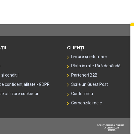
ȚII
CLIENȚI
Livrare și returnare
p
Plata în rate fără dobândă
și condiții
Parteneri B2B
 de confidențialitate - GDPR
Scrie un Guest Post
de utilizare cookie-uri
Contul meu
Comenzile mele