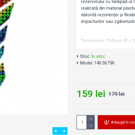
rezervorului cu tankpad-ul 
realizată din material plastic
datorită rezistenței și flexi
impacturilor sau zgârieturilo
Dimensiune: 134 mm (l) x 
Stoc:
În stoc
Model:
140.3675R
159 lei
179 lei
Adaugă în co