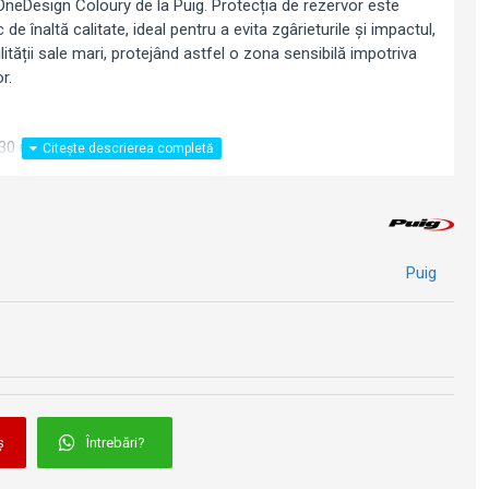
OneDesign Coloury de la Puig. Protecția de rezervor este
 de înaltă calitate, ideal pentru a evita zgârieturile și impactul,
bilității sale mari, protejând astfel o zona sensibilă impotriva
r.
230 mm (h)
Puig
ș
Întrebări?