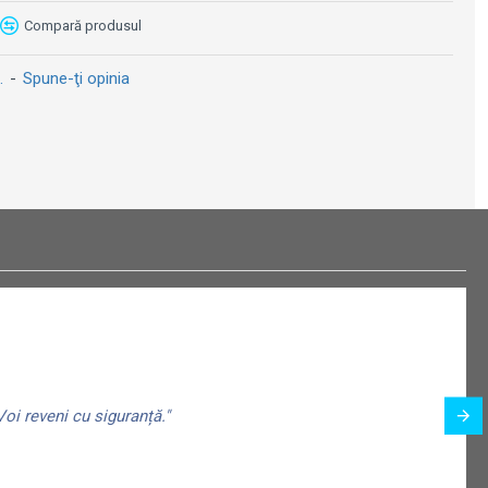
Compară produsul
Tankpad protecție rezervor Bike It Carbon
Tankpad protecție rezervor - Puig MM93 - Marc Marquez - Transparent
99 lei
109 lei
99 lei
109 lei
.
-
Spune-ţi opinia
oi reveni cu siguranță."