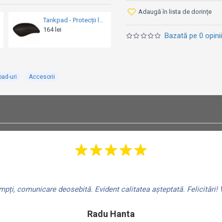
Adaugă în lista de dorințe
Tankpad Puig OneDesign - Protecții laterale pentru rezervor - Dedicat Yamaha MT-07 2014-2024 (SET)
Tankpad protecție rezervor OXFORD JAGGED - SILVER
60 lei
78 lei
Bazată pe 0 opinii
ad-uri
Accesorii
ți, comunicare deosebită. Evident calitatea așteptată. Felicitări! V
Radu Hanta