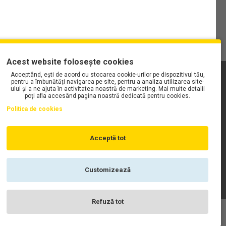
Acest website folosește cookies
Acceptând, ești de acord cu stocarea cookie-urilor pe dispozitivul tău,
PLAYLIST-UL WORK MOTORS PE SPOTIFY
pentru a îmbunătăți navigarea pe site, pentru a analiza utilizarea site-
ului și a ne ajuta în activitatea noastră de marketing. Mai multe detalii
poți afla accesând pagina noastră dedicată pentru cookies.
Politica de cookies
Acceptă tot
Customizează
Refuză tot