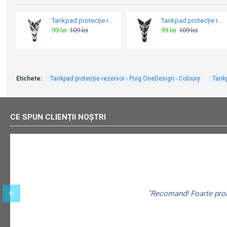
Tankpad protecție rezervor - Puig Girl
Tankpad - Protecții laterale pentru rezervor - Oxford Tank Grip (SET)
109 lei
164 lei
399 lei
Etichete:
Tankpad protecție rezervor - Puig OneDesign - Coloury
Tankp
CE SPUN CLIENȚII NOȘTRI
"Recomand! Foarte promp