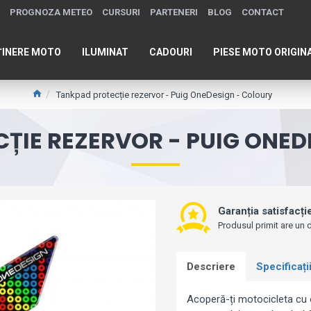
PROGNOZA METEO
CURSURI
PARTENERI
BLOG
CONTACT
ȚINERE MOTO
ILUMINAT
CADOURI
PIESE MOTO ORIGIN
Tankpad protecție rezervor - Puig OneDesign - Coloury
ȚIE REZERVOR - PUIG ONED
Garanția satisfacți
Produsul primit are un d
Descriere
Specificați
Acoperă-ți motocicleta cu o 