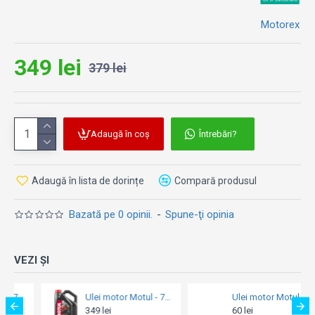
poți verifica
aici
.
Motorex
349 lei
379 lei
Adaugă în coș
Întrebări?
Adaugă în lista de dorințe
Compară produsul
Bazată pe 0 opinii.
-
Spune-ţi opinia
VEZI ȘI
Ulei motor Motul - 5100 10W40 - 1L
Ulei motor MOTOREX V-Synt 15W50 - 1L
60 lei
89 lei
99 lei