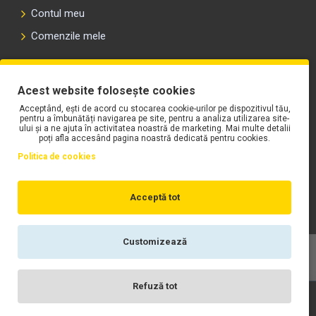
Contul meu
Comenzile mele
PLAYLIST-UL WORK MOTORS PE SPOTIFY
Acest website folosește cookies
Acceptând, ești de acord cu stocarea cookie-urilor pe dispozitivul tău,
pentru a îmbunătăți navigarea pe site, pentru a analiza utilizarea site-
ului și a ne ajuta în activitatea noastră de marketing. Mai multe detalii
poți afla accesând pagina noastră dedicată pentru cookies.
Politica de cookies
Acceptă tot
Customizează
Copyright © WORK Motors
Refuză tot
Înregistrare
Wishlist
Contact
Scrie-ne
Login