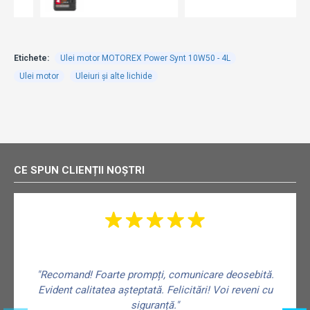
Etichete:
Ulei motor MOTOREX Power Synt 10W50 - 4L
Ulei motor
Uleiuri și alte lichide
CE SPUN CLIENȚII NOȘTRI
"Recomand! Foarte prompți, comunicare deosebită.
Evident calitatea așteptată. Felicitări! Voi reveni cu
siguranță."
f