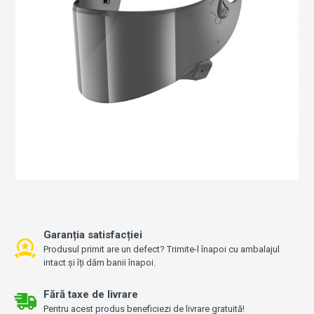
Garanția satisfacției
Produsul primit are un defect? Trimite-l înapoi cu ambalajul
intact și îți dăm banii înapoi.
Fără taxe de livrare
Pentru acest produs beneficiezi de livrare gratuită!