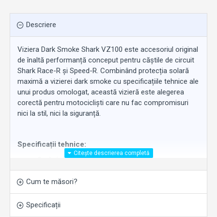
Descriere
Viziera Dark Smoke Shark VZ100 este accesoriul original
de înaltă performanță conceput pentru căștile de circuit
Shark Race-R și Speed-R. Combinând protecția solară
maximă a vizierei dark smoke cu specificațiile tehnice ale
unui produs omologat, această vizieră este alegerea
corectă pentru motocicliști care nu fac compromisuri
nici la stil, nici la siguranță.
Specificații tehnice:
Cod vizieră:
VZ100
Omologare:
ECE 22-05
Clasă optică:
Clasa 1 – grosime variabilă (4,25
Cum te măsori?
mm central, 3 mm lateral), distorsiuni zero
Tratament:
Anti-zgărieturi
Specificații
Pinlock Ready:
Da – compatibil Pinlock Max