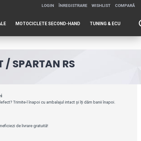
LOGIN
ÎNREGISTRARE
WISHLIST
COMPARĂ
ALE
MOTOCICLETE SECOND-HAND
TUNING & ECU
T / SPARTAN RS
ei
efect? Trimite-l înapoi cu ambalajul intact și îți dăm banii înapoi.
e
ficiezi de livrare gratuită!