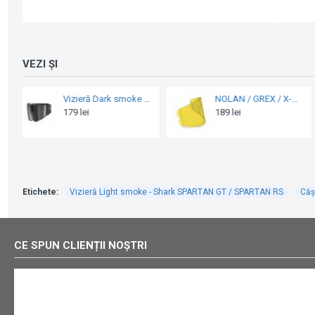
VEZI ȘI
Vizieră Blue Iridium - Shark OXO (XS-M)
Cască moto Flip-up - Nolan X-1005 Ultra Carbon Puro 324 Black Glossy 2025
359 lei
2799 lei
3300 lei
Etichete:
Vizieră Light smoke - Shark SPARTAN GT / SPARTAN RS
Căș
CE SPUN CLIENȚII NOȘTRI