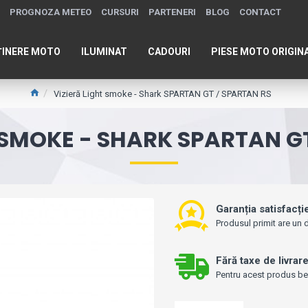
PROGNOZA METEO
CURSURI
PARTENERI
BLOG
CONTACT
ȚINERE MOTO
ILUMINAT
CADOURI
PIESE MOTO ORIGIN
Vizieră Light smoke - Shark SPARTAN GT / SPARTAN RS
 SMOKE - SHARK SPARTAN G
Garanția satisfacți
Produsul primit are un d
Fără taxe de livrar
Pentru acest produs bene