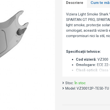
Descriere
Cum te mă
Viziera Light Smoke Shark 
SPARTAN GT PRO, SPARTAN 
light smoke, protecție sola
omologat, această vizieră 
compromisuri nici la stil, nic
Specificații tehnice:
Cod vizieră:
VZ300
Omologare:
ECE 22-
Clasă optică:
Clasa 1
unghiul de privire
Tratament:
Anti-zgăr
Stoc:
În stoc
Pinlock Ready:
Da – 
Model:
VZ30012P-TE50-TU
Nuanță:
Fumurie ușo
Utilizare:
Zi (condiții
Mecanism:
Schimbar