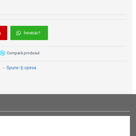
 este compatibilă cu următoarele modele de cască Shark:
PRO
ș
Întrebări?
PRO Carbon
Cască moto Open-Face - Nolan N40-5 Crosswalk N-Com Slate Grey Black/Light Blue 24
Cască moto Nolan N80-8 ALLY [051]
1269 lei
1345 lei
1349 lei
1480 lei
Carbon
Compară produsul
Carbon
.
-
Spune-ţi opinia
ă cu modelul standard Shark Spartan (generație anterioară).
nat pe viziera originală înainte de comandă.
 cu grosime variabilă calculată cu precizie, elimină orice
 optică este cel mai înalt standard disponibil pentru viziere de
promis în ceea ce privește calitatea imaginii, indiferent de
ualizare.