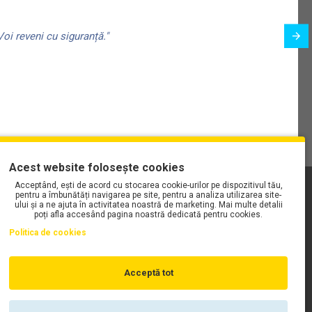
ă
oi reveni cu siguranță."
 montați, pregătită pentru instalarea unei inserții anti-aburire.
dificări – o inserție Pinlock achiziționată separat
ntr-un sistem complet pentru condiții dificile.
ză de tratament anti-zgărieturi care protejează finisajul și
 termen lung, chiar și după curățări repetate.
Acest website folosește cookies
Acceptând, ești de acord cu stocarea cookie-urilor pe dispozitivul tău,
PLAYLIST-UL WORK MOTORS PE SPOTIFY
pentru a îmbunătăți navigarea pe site, pentru a analiza utilizarea site-
ului și a ne ajuta în activitatea noastră de marketing. Mai multe detalii
ule
poți afla accesând pagina noastră dedicată pentru cookies.
apidă integrat în sistemul SPARTAN GT PRO și RS permite
Politica de cookies
zierei în câteva secunde, fără niciun instrument. Ideal când
 schimbă rapid.
Acceptă tot