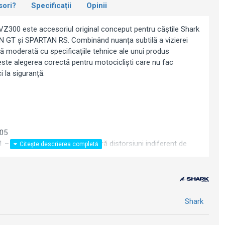
sori?
Specificații
Opinii
VZ300 este accesoriul original conceput pentru căștile Shark
GT și SPARTAN RS. Combinând nuanța subtilă a vizierei
ră moderată cu specificațiile tehnice ale unui produs
este alegerea corectă pentru motocicliști care nu fac
i la siguranță.
05
 – claritate vizuală maximă, fără distorsiuni indiferent de
ieturi
pini montați din fabrică (inserție Pinlock nu este inclusă)
ară (~35-50% transmisie luminoasă)
 de lumină variabilă)
Shark
e rapidă fără unelte