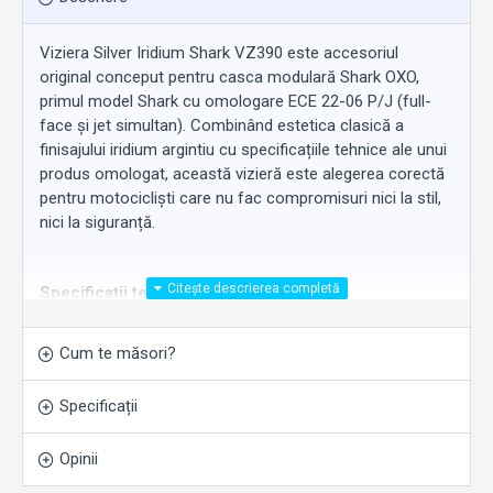
Viziera Silver Iridium Shark VZ390 este accesoriul
original conceput pentru casca modulară Shark OXO,
primul model Shark cu omologare ECE 22-06 P/J (full-
face și jet simultan). Combinând estetica clasică a
finisajului iridium argintiu cu specificațiile tehnice ale unui
produs omologat, această vizieră este alegerea corectă
pentru motocicliști care nu fac compromisuri nici la stil,
nici la siguranță.
Specificații tehnice:
Cod vizieră:
VZ390
Omologare:
ECE 22-06
Cum te măsori?
Clasă optică:
Câmp vizual panoramic, grosime
variabilă
Specificații
Tratament:
Anti-zgărieturi
Pinlock Ready:
Da – compatibil Pinlock 70 Max
Opinii
Vision (inserție Pinlock nu este inclusă)