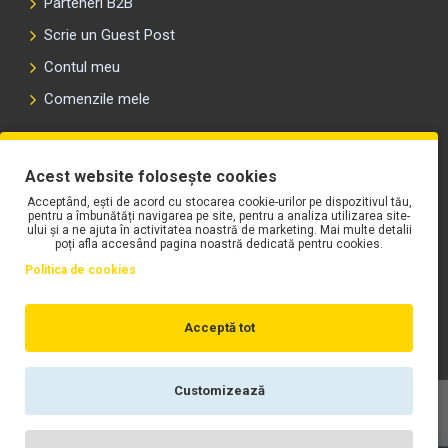
Parteneri B2B
Scrie un Guest Post
Contul meu
Comenzile mele
PLAYLIST-UL WORK MOTORS PE SPOTIFY
Acest website folosește cookies
Acceptând, ești de acord cu stocarea cookie-urilor pe dispozitivul tău,
pentru a îmbunătăți navigarea pe site, pentru a analiza utilizarea site-
ului și a ne ajuta în activitatea noastră de marketing. Mai multe detalii
poți afla accesând pagina noastră dedicată pentru cookies.
Politica de cookies
Acceptă tot
Customizează
Copyright © WORK Motors