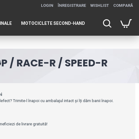
LOGIN
ÎNREGISTRARE
WISHLIST
COMPARĂ
INALE
MOTOCICLETE SECOND-HAND
 / RACE-R / SPEED-R
ei
efect? Trimite-l înapoi cu ambalajul intact și îți dăm banii înapoi.
e
ficiezi de livrare gratuită!