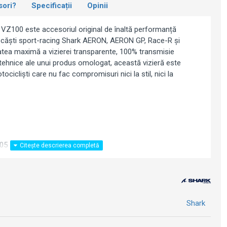
sori?
Specificații
Opinii
 VZ100 este accesoriul original de înaltă performanță
 căști sport-racing Shark AERON, AERON GP, Race-R și
tea maximă a vizierei transparente, 100% transmisie
 tehnice ale unui produs omologat, această vizieră este
cicliști care nu fac compromisuri nici la stil, nici la
05
 – distorsiuni zero indiferent de unghiul de vizualizare
ieturi
compatibil Pinlock Max Vision (inserție Pinlock nu este
ă (100% transmisie luminoasă)
Shark
e
 rapidă, sistem de blocare cu reglaj de tensiune