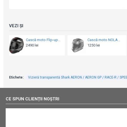
VEZI ȘI
Cască moto Flip-up - Nolan N100-6 Paloma N-Com Flat Black Silver/Flat Lava Grey 24
Cască moto NOLAN Full-face - N60-6 WHEELSPIN [057]
Cască moto Full-face - Nolan X-903 Ultr
1250 lei
2549 lei
3000 lei
Etichete:
Vizieră transparentă Shark AERON / AERON GP / RACE-R / SPE
CE SPUN CLIENȚII NOȘTRI