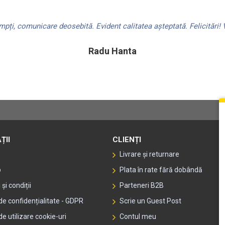
achiziționată separat trans
dificile.
ți, comunicare deosebită. Evident calitatea așteptată. Felicitări! V
Tratament anti-zgărieturi
Radu Hanta
Tratamentul anti-zgărieturi 
de utilizare intensă.
Schimbare rapidă fără sc
Sistemul de blocare cu regl
schimba fără unelte. Ideal 
ȚII
CLIENȚI
Livrare și returnare
Estetică premium
p
Plata în rate fără dobândă
Viziera transparentă asigur
și condiții
Parteneri B2B
maximă în orice condiții de 
 de confidențialitate - GDPR
Scrie un Guest Post
pentru utilizare universală.
de utilizare cookie-uri
Contul meu