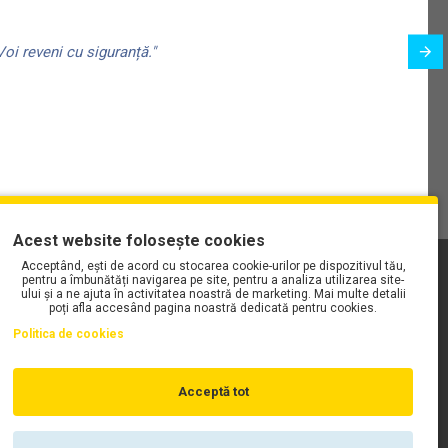
formă această vizieră într-un sistem complet pentru condiții
oi reveni cu siguranță."
menține claritatea optică pe termen lung, chiar și în condiții
ule
Acest website folosește cookies
aj de tensiune asigură etanșeitate perfectă; viziera se poate
când condițiile meteorologice se schimbă rapid.
Acceptând, ești de acord cu stocarea cookie-urilor pe dispozitivul tău,
PLAYLIST-UL WORK MOTORS PE SPOTIFY
pentru a îmbunătăți navigarea pe site, pentru a analiza utilizarea site-
ului și a ne ajuta în activitatea noastră de marketing. Mai multe detalii
poți afla accesând pagina noastră dedicată pentru cookies.
Politica de cookies
ă transmisie luminoasă completă (100%), oferind claritate
lumină, inclusiv pe timp de noapte. Este viziera de referință
Acceptă tot