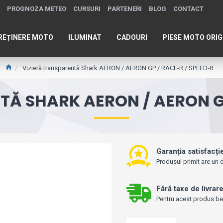
PROGNOZA METEO
CURSURI
PARTENERI
BLOG
CONTACT
REȚINERE MOTO
ILUMINAT
CADOURI
PIESE MOTO ORIG
Vizieră transparentă Shark AERON / AERON GP / RACE-R / SPEED-R
TĂ SHARK AERON / AERON GP
Garanția satisfacți
Produsul primit are un d
Fără taxe de livrar
Pentru acest produs bene