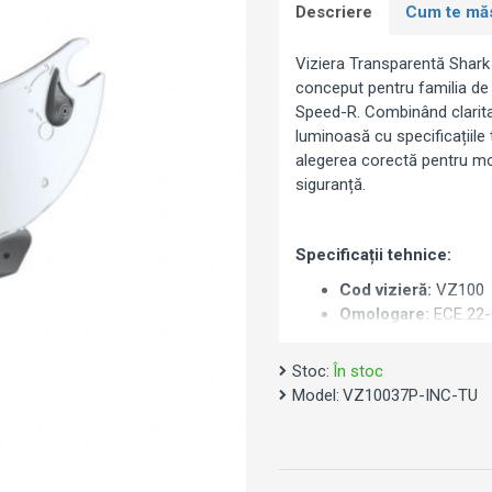
Descriere
Cum te mă
Viziera Transparentă Shark
conceput pentru familia de
Speed-R. Combinând clarita
luminoasă cu specificațiile
alegerea corectă pentru moto
siguranță.
Specificații tehnice:
Cod vizieră:
VZ100
Omologare:
ECE 22-
Clasă optică:
Clasa 1
Tratament:
Anti-zgăr
Stoc:
În stoc
Pinlock Ready:
Da – 
Model:
VZ10037P-INC-TU
inclusă)
Nuanță:
Transparent
Utilizare:
Zi și noapt
Mecanism:
Schimbare