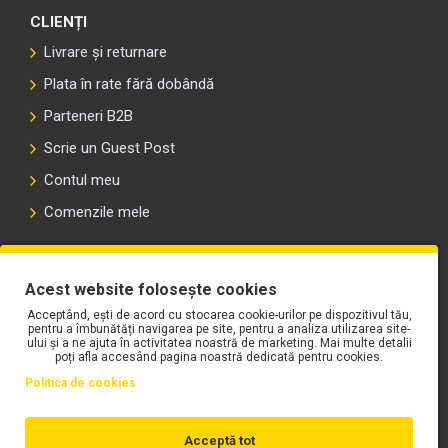
CLIENȚI
Livrare și returnare
Plata în rate fără dobândă
Parteneri B2B
Scrie un Guest Post
Contul meu
Comenzile mele
PLAYLIST-UL WORK MOTORS PE SPOTIFY
Acest website folosește cookies
Acceptând, ești de acord cu stocarea cookie-urilor pe dispozitivul tău,
pentru a îmbunătăți navigarea pe site, pentru a analiza utilizarea site-
ului și a ne ajuta în activitatea noastră de marketing. Mai multe detalii
poți afla accesând pagina noastră dedicată pentru cookies.
Politica de cookies
Acceptă tot