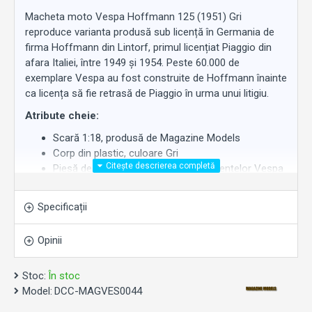
Macheta moto Vespa Hoffmann 125 (1951) Gri
reproduce varianta produsă sub licență în Germania de
firma Hoffmann din Lintorf, primul licențiat Piaggio din
afara Italiei, între 1949 și 1954. Peste 60.000 de
exemplare Vespa au fost construite de Hoffmann înainte
ca licența să fie retrasă de Piaggio în urma unui litigiu.
Atribute cheie:
Scară 1:18, produsă de Magazine Models
Corp din plastic, culoare Gri
Piesă de colecție legată de istoria licențelor Vespa
din Germania
Disponibilă la
Work Motors
.
Specificații
Opinii
Stoc:
În stoc
Model:
DCC-MAGVES0044