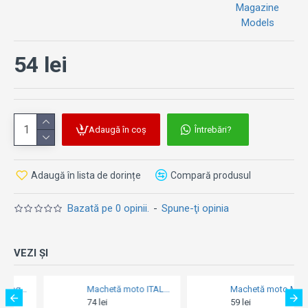
Magazine
Models
54 lei
Adaugă în coș
Întrebări?
Adaugă în lista de dorințe
Compară produsul
Bazată pe 0 opinii.
-
Spune-ţi opinia
VEZI ȘI
rint 150 Abs - Grey
Machetă moto ITALERI [1:32] - Piaggio APE 2006 - Classic
Machetă moto Motor Max [1:18] - Kawasaki KDX250 - Green
74 lei
59 lei