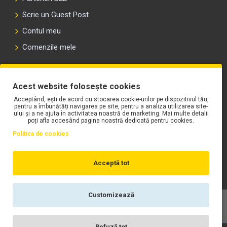
Scrie un Guest Post
Contul meu
Comenzile mele
PLAYLIST-UL WORK MOTORS PE SPOTIFY
Acest website folosește cookies
Acceptând, ești de acord cu stocarea cookie-urilor pe dispozitivul tău,
pentru a îmbunătăți navigarea pe site, pentru a analiza utilizarea site-
ului și a ne ajuta în activitatea noastră de marketing. Mai multe detalii
poți afla accesând pagina noastră dedicată pentru cookies.
Politica de cookies
Acceptă tot
Customizează
Copyright © WORK Motors
Refuză tot