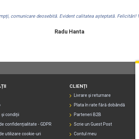
ți, comunicare deosebită. Evident calitatea așteptată. Felicitări! V
Radu Hanta
ȚII
CLIENȚI
Livrare și returnare
p
Plata în rate fără dobândă
și condiții
Parteneri B2B
 de confidențialitate - GDPR
Scrie un Guest Post
de utilizare cookie-uri
Contul meu