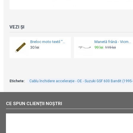
VEZI ȘI
Breloc moto textil "DANGER" brodat
Manetă frână - Vicma - Honda CB 750 F2 / FJS 400-600 / Forza 250 / NSS 250 / NTV 650 / NV 400-750 / SH 125-300 / VF 750C / VT 125-1300 / VTX 1300 / 1800
30 lei
99 lei
119 lei
Etichete:
Cablu închidere accelerație - OE - Suzuki GSF 600 Bandit (1995
CE SPUN CLIENȚII NOȘTRI