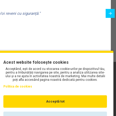
oi reveni cu siguranță."
Acest website folosește cookies
Acceptând, ești de acord cu stocarea cookie-urilor pe dispozitivul tău,
PLAYLIST-UL WORK MOTORS PE SPOTIFY
pentru a îmbunătăți navigarea pe site, pentru a analiza utilizarea site-
ului și a ne ajuta în activitatea noastră de marketing. Mai multe detalii
poți afla accesând pagina noastră dedicată pentru cookies.
Politica de cookies
Acceptă tot