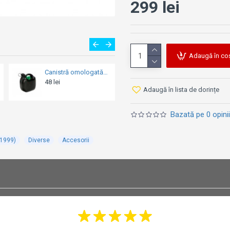
Cod OE: 58300-26E1
299 lei
Poziția pe diagramă:
Calitate: Original Eq
Compatibilitate:
Adaugă în co
Suzuki GSF 600 Band
Canistră omologată 5L - LAMPA
Suport pentru telefon Barracuda
48 lei
478 lei
3
Adaugă în lista de dorințe
Bazată pe 0 opinii
-1999)
Diverse
Accesorii