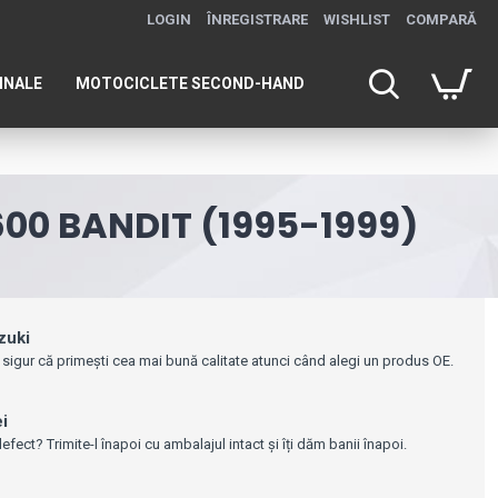
LOGIN
ÎNREGISTRARE
WISHLIST
COMPARĂ
INALE
MOTOCICLETE SECOND-HAND
600 BANDIT (1995-1999)
zuki
 sigur că primești cea mai bună calitate atunci când alegi un produs OE.
ei
efect? Trimite-l înapoi cu ambalajul intact și îți dăm banii înapoi.