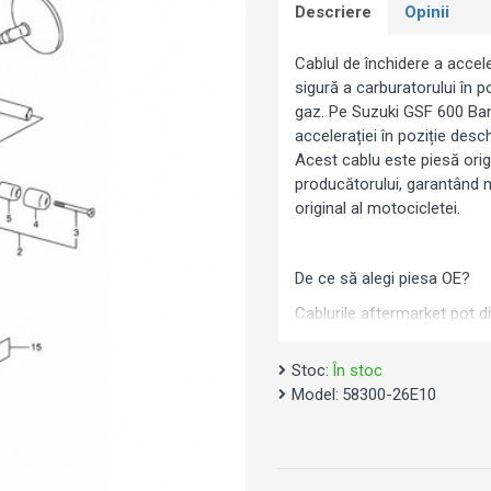
Descriere
Opinii
Cablul de închidere a accel
sigură a carburatorului în 
gaz. Pe Suzuki GSF 600 Ban
accelerației în poziție desc
Acest cablu este piesă origi
producătorului, garantând 
original al motocicletei.
De ce să alegi piesa OE?
Cablurile aftermarket pot d
crea joc excesiv sau tensiun
incompatibilitate și se mont
Stoc:
În stoc
Model:
58300-26E10
Specificații:
Tip: Cablu închidere a