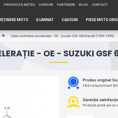
PROGNOZA METEO
CURSURI
PARTENERI
BLOG
CONTACT
REȚINERE MOTO
ILUMINAT
CADOURI
PIESE MOTO ORIG
Cablu închidere accelerație - OE - Suzuki GSF 600 Bandit (1995-1999)
ERAȚIE - OE - SUZUKI GSF 
Produs original Su
Fără compromisuri! Știi
Garanția satisfacți
Produsul primit are un d