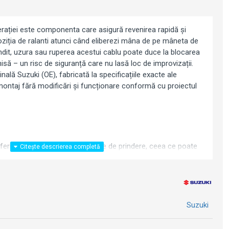
erației este componenta care asigură revenirea rapidă și
poziția de ralanti atunci când eliberezi mâna de pe mâneta de
dit, uzura sau ruperea acestui cablu poate duce la blocarea
hisă – un risc de siguranță care nu lasă loc de improvizații.
nală Suzuki (OE), fabricată la specificațiile exacte ale
montaj fără modificări și funcționare conformă cu proiectul
iferi ușor ca lungime sau capete de prindere, ceea ce poate
e incorectă. Piesa originală elimină orice risc de
ează direct, fără ajustări.
Suzuki
ccelerație (pull-close / return cable)