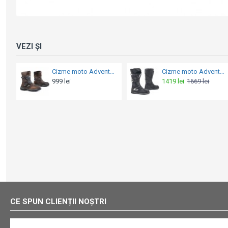
VEZI ȘI
Cizme moto Adventure - Forma Low Waterproof Brown
Cizme moto Adventure - Forma Touring Terra Evo Dry Black
999 lei
1419 lei
1669 lei
CE SPUN CLIENȚII NOȘTRI