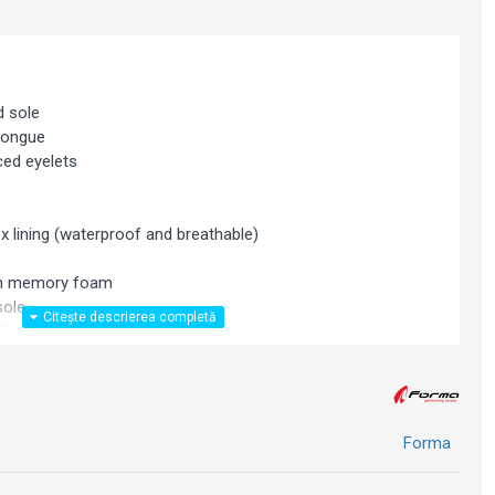
d sole
 tongue
ced eyelets
x lining (waterproof and breathable)
ith memory foam
sole
e footbed with A.P.S. (Air Pump System)
Forma