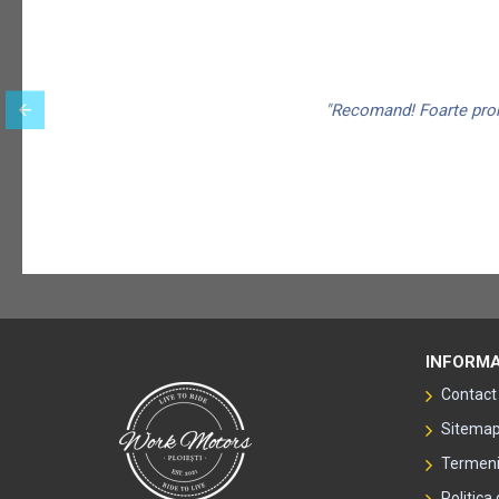
"Recomand! Foarte promp
INFORMA
Contact
Sitema
Termeni 
Politica