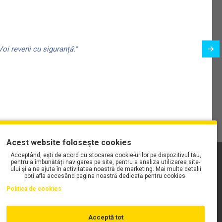
oi reveni cu siguranță."
Acest website folosește cookies
Acceptând, ești de acord cu stocarea cookie-urilor pe dispozitivul tău,
PLAYLIST-UL WORK MOTORS PE SPOTIFY
pentru a îmbunătăți navigarea pe site, pentru a analiza utilizarea site-
ului și a ne ajuta în activitatea noastră de marketing. Mai multe detalii
poți afla accesând pagina noastră dedicată pentru cookies.
Politica de cookies
Acceptă tot