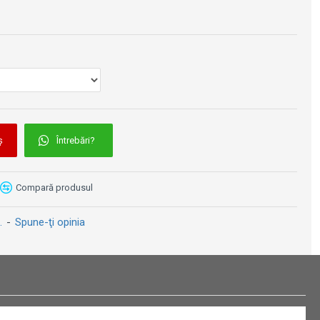
Cizme moto - Forma Terra Evo Low Dry Waterproof Brown
Cizme moto Adventure - Forma Air Dry Maro
1169 lei
1374 lei
1489 lei
ș
Întrebări?
Compară produsul
.
-
Spune-ţi opinia