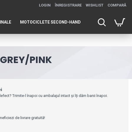
LOGIN
ÎNREGISTRARE
WISHLIST
COMPARĂ
INALE
MOTOCICLETE SECOND-HAND
 GREY/PINK
ei
efect? Trimite-l înapoi cu ambalajul intact și îți dăm banii înapoi.
e
ficiezi de livrare gratuită!