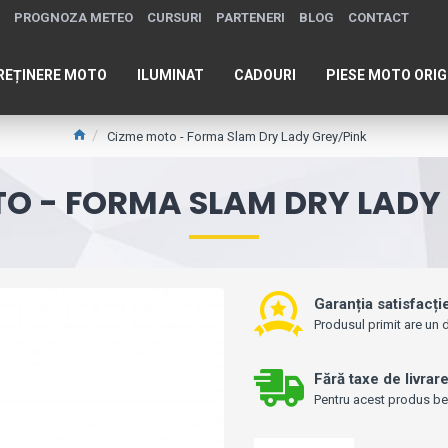
PROGNOZA METEO
CURSURI
PARTENERI
BLOG
CONTACT
REȚINERE MOTO
ILUMINAT
CADOURI
PIESE MOTO ORIG
Cizme moto - Forma Slam Dry Lady Grey/Pink
O - FORMA SLAM DRY LADY
Garanția satisfacți
Produsul primit are un d
Fără taxe de livrar
Pentru acest produs bene