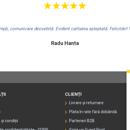
ți, comunicare deosebită. Evident calitatea așteptată. Felicitări! V
Radu Hanta
ȚII
CLIENȚI
Livrare și returnare
p
Plata în rate fără dobândă
și condiții
Parteneri B2B
 de confidențialitate - GDPR
Scrie un Guest Post