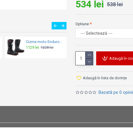
534 lei
538 lei
Optiune
Cizme moto Enduro - Forma Boulder Black
Cizme moto - Forma Terra Evo Low Dry Waterproof Black
1129 lei
1328 lei
1169 lei
Adaugă în co
Adaugă în lista de dorințe
Bazată pe 0 opinii