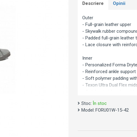
Descriere
Opinii
Outer
- Full-grain leather upper
- Skywalk rubber compoun
- Padded full-grain leather
- Lace closure with reinfor
Inner
- Personalized Forma Dryte
- Reinforced ankle support
- Soft polymer padding w
- Texon Ultra Dual Flex mid
- Anti-bacterial replaceabl
Stoc:
În stoc
Model:
FORU01W-15-42