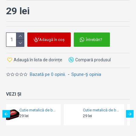
29 lei
Adaugă în coș
Întrebări?
Adaugă în lista de dorințe
Compară produsul
Bazată pe 0 opinii.
-
Spune-ţi opinia
VEZI ȘI
Cutie metalică de buzunar - Audi - Logo Red Shine - Sigla Rosie Lucioasa
Cutie metalică de buzunar - Get Well Soon
29 lei
29 lei