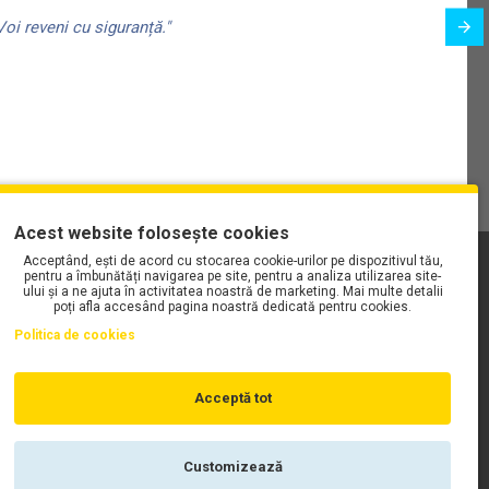
oi reveni cu siguranță."
Acest website folosește cookies
Acceptând, ești de acord cu stocarea cookie-urilor pe dispozitivul tău,
PLAYLIST-UL WORK MOTORS PE SPOTIFY
pentru a îmbunătăți navigarea pe site, pentru a analiza utilizarea site-
ului și a ne ajuta în activitatea noastră de marketing. Mai multe detalii
poți afla accesând pagina noastră dedicată pentru cookies.
Politica de cookies
Acceptă tot
Customizează