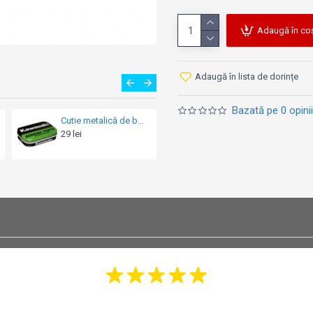
Adaugă în co
Adaugă în lista de dorințe
Bazată pe 0 opinii
Cutie metalică de buzunar - Honda Am Classic Car Logo
Cutie metalică de buzunar - Fiat 500 Turin Italy
29 lei
29 lei