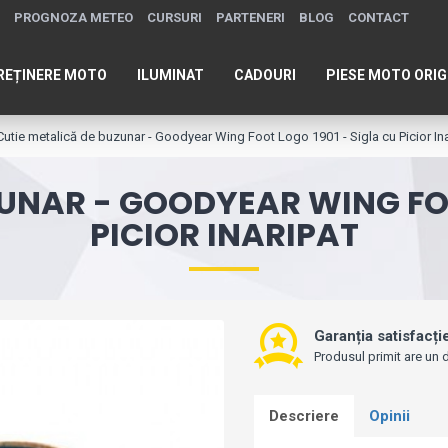
PROGNOZA METEO
CURSURI
PARTENERI
BLOG
CONTACT
REȚINERE MOTO
ILUMINAT
CADOURI
PIESE MOTO ORIG
Cutie metalică de buzunar - Goodyear Wing Foot Logo 1901 - Sigla cu Picior In
UNAR - GOODYEAR WING FOO
PICIOR INARIPAT
Garanția satisfacți
Produsul primit are un d
Descriere
Opinii