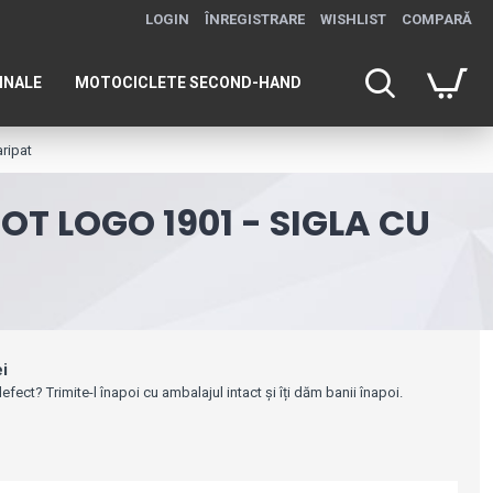
LOGIN
ÎNREGISTRARE
WISHLIST
COMPARĂ
INALE
MOTOCICLETE SECOND-HAND
aripat
T LOGO 1901 - SIGLA CU
ei
efect? Trimite-l înapoi cu ambalajul intact și îți dăm banii înapoi.