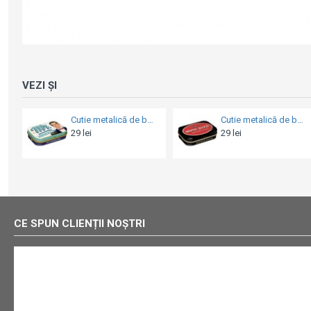
VEZI ȘI
Cutie metalică de buzunar - Moto Guzzi - Logo Motorcycles
Cutie metalică de buzunar - Kawasaki - Genuine Parts
29 lei
29 lei
CE SPUN CLIENȚII NOȘTRI