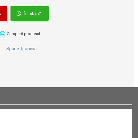
ș
Întrebări?
Compară produsul
.
-
Spune-ţi opinia
Cutie metalică de buzunar - Volkswagen Get Lost - Hai Sa Rătăcim
Cutie metalică de buzunar - Vespa - Logo
29 lei
29 lei