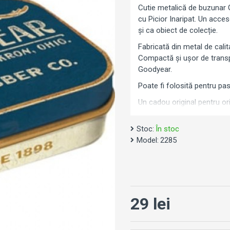
Cutie metalică de buzunar
cu Picior Inaripat. Un accesor
și ca obiect de colecție.
Fabricată din metal de calita
Compactă și ușor de transpo
Goodyear.
Poate fi folosită pentru past
Un cadou original pentru o
Stoc:
În stoc
Model:
2285
29 lei