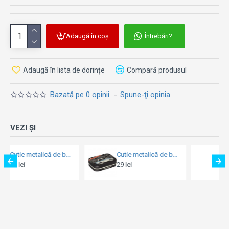
Adaugă în coș
Întrebări?
Adaugă în lista de dorințe
Compară produsul
Bazată pe 0 opinii.
-
Spune-ţi opinia
VEZI ȘI
Cutie metalică de buzunar - Trabant - Berlin Black
Cutie metalică de buzunar - Fiat - Drivers Only - Doar pentru Soferi de Fiat
29 lei
29 lei
29 l