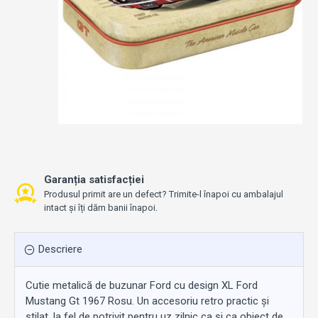
Garanția satisfacției
Produsul primit are un defect? Trimite-l înapoi cu ambalajul
intact și îți dăm banii înapoi.
Descriere
Cutie metalică de buzunar Ford cu design XL Ford
Mustang Gt 1967 Rosu. Un accesoriu retro practic și
stilat, la fel de potrivit pentru uz zilnic ca și ca obiect de