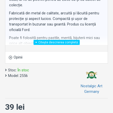
colecție.
Fabricată din metal de calitate, arcuită și lăcuită pentru
protecție și aspect lucios. Compactă și ușor de
transportat în buzunar sau geantă. Produs cu licență
oficială Ford.
Poate fi folosită pentru pastile, mentă, bijuterii mici sau
orice alt obiect mic.
Un cadou original pentru orice fan Ford.
Opinii
Stoc:
În stoc
Model:
2556
Nostalgic Art
Germany
39 lei