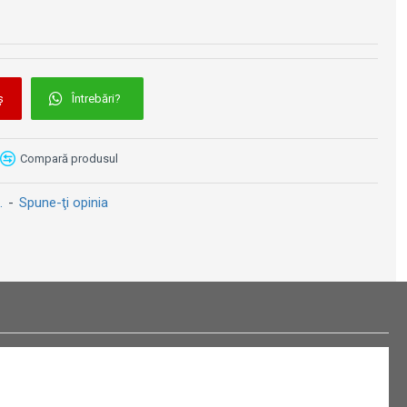
ș
Întrebări?
DID - Kit lanț Suzuki DR 350SE R/S 1994-1995
EK - Kit lanț Kawasaki ZX-10R / RR Ninja (2011-2015)
749 lei
699 lei
Compară produsul
.
-
Spune-ţi opinia