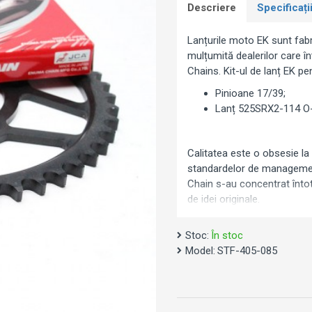
Descriere
Specificați
Lanțurile moto EK sunt fabr
mulțumită dealerilor care î
Chains. Kit-ul de lanț EK p
Pinioane 17/39;
Lanț 525SRX2-114 O-
Calitatea este o obsesie
la
standardelor de managem
Chain s-au concentrat înto
de idei originale.
Stoc:
În stoc
Notă: Imaginea este cu titlu
Model:
STF-405-085
Kawasaki ZX-10R / R