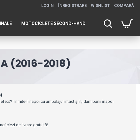
LOGIN
ÎNREGISTRARE
WISHLIST
COMPARĂ
INALE
MOTOCICLETE SECOND-HAND
JA (2016-2018)
ei
efect? Trimite-l înapoi cu ambalajul intact și îți dăm banii înapoi.
e
ficiezi de livrare gratuită!