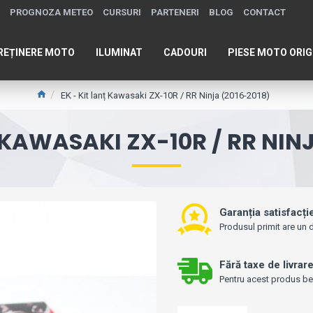
PROGNOZA METEO
CURSURI
PARTENERI
BLOG
CONTACT
REȚINERE MOTO
ILUMINAT
CADOURI
PIESE MOTO ORIG
EK - Kit lanț Kawasaki ZX-10R / RR Ninja (2016-2018)
 KAWASAKI ZX-10R / RR NIN
Garanția satisfacți
Produsul primit are un d
Fără taxe de livrar
Pentru acest produs bene