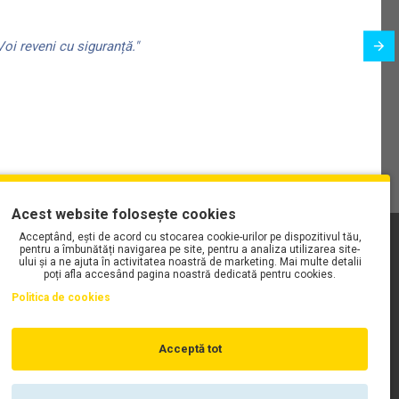
oi reveni cu siguranță."
Acest website folosește cookies
Acceptând, ești de acord cu stocarea cookie-urilor pe dispozitivul tău,
PLAYLIST-UL WORK MOTORS PE SPOTIFY
pentru a îmbunătăți navigarea pe site, pentru a analiza utilizarea site-
ului și a ne ajuta în activitatea noastră de marketing. Mai multe detalii
poți afla accesând pagina noastră dedicată pentru cookies.
Politica de cookies
Acceptă tot