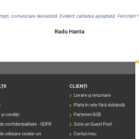
ți, comunicare deosebită. Evident calitatea așteptată. Felicitări! V
Radu Hanta
ȚII
CLIENȚI
Livrare și returnare
p
Plata în rate fără dobândă
și condiții
Parteneri B2B
 de confidențialitate - GDPR
Scrie un Guest Post
de utilizare cookie-uri
Contul meu