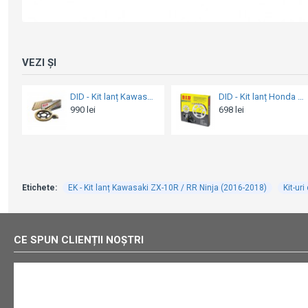
VEZI ȘI
DID - Kit lanț Honda CBR 1000RR 2006-2007 [lanț Gold]
DID - Kit lanț Yamaha YZF-R6 '03 - conversie 530 [lanț Gold]
i
729 lei
940 lei
Etichete:
EK - Kit lanț Kawasaki ZX-10R / RR Ninja (2016-2018)
Kit-uri
CE SPUN CLIENȚII NOȘTRI