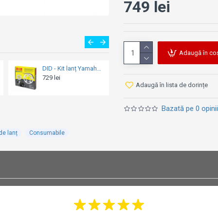
749 lei
Adaugă în co
DID - Kit lanț Yamaha YZF-R1 ZVM-X Series 2015-2017 (lanț Gold)
DID - Kit lanț Suzuki GSX-R 600 ZVM-X Series 2011-2020 (lanț Gold)
1050 lei
545 lei
Adaugă în lista de dorințe
Bazată pe 0 opinii
 de lanț
Consumabile