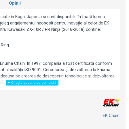
i
Opinii
icate în Kaga, Japonia și sunt disponibile în toată lumea,
nțeleg angajamentul neobosit pentru inovație al celor de EK
entru Kawasaki ZX-10R / RR Ninja (2016-2018) conține:
Ring.
Enuma Chain. În 1997, compania a fost certificată conform
ent
al
calității ISO 9001. Cercetarea și dezvoltarea
la
Enuma
tdeauna pe crearea de descoperiri tehnologice și dezvoltarea
 de prezentare. Kit-ul de potrivește la:
R Ninja (2016-2018)
EK Chain