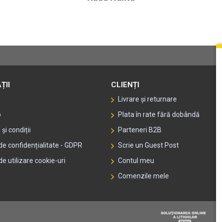
ȚII
CLIENȚI
Livrare și returnare
p
Plata în rate fără dobândă
și condiții
Parteneri B2B
 de confidențialitate - GDPR
Scrie un Guest Post
de utilizare cookie-uri
Contul meu
Comenzile mele