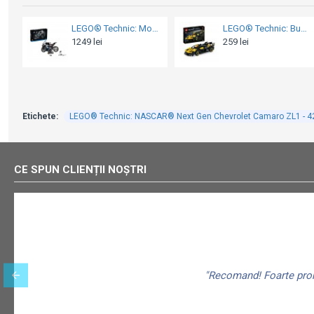
LEGO® Technic: Bugatti Bolide - 42151
LEGO® Technic: Ducati Panigale V4 S - 42202
259 lei
1029 lei
Etichete:
LEGO® Technic: NASCAR® Next Gen Chevrolet Camaro ZL1 - 
CE SPUN CLIENȚII NOȘTRI
"Recomand! Foarte promp