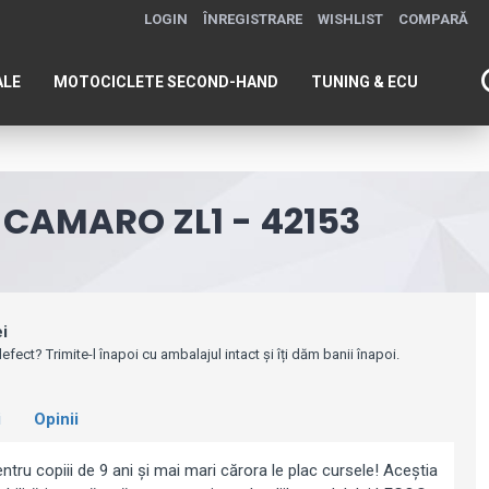
LOGIN
ÎNREGISTRARE
WISHLIST
COMPARĂ
ALE
MOTOCICLETE SECOND-HAND
TUNING & ECU
CAMARO ZL1 - 42153
ei
efect? Trimite-l înapoi cu ambalajul intact și îți dăm banii înapoi.
i
Opinii
ntru copiii de 9 ani şi mai mari cărora le plac cursele! Aceştia