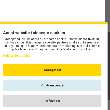
Acest website folosește cookies
Acceptând, ești de acord cu stocarea cookie-urilor pe dispozitivul tău,
PLAYLIST-UL WORK MOTORS PE SPOTIFY
pentru a îmbunătăți navigarea pe site, pentru a analiza utilizarea site-
ului și a ne ajuta în activitatea noastră de marketing. Mai multe detalii
poți afla accesând pagina noastră dedicată pentru cookies.
Politica de cookies
Acceptă tot
Customizează
Refuză tot