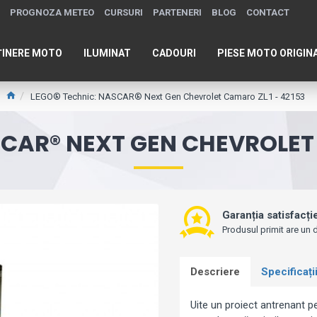
PROGNOZA METEO
CURSURI
PARTENERI
BLOG
CONTACT
ȚINERE MOTO
ILUMINAT
CADOURI
PIESE MOTO ORIGIN
LEGO® Technic: NASCAR® Next Gen Chevrolet Camaro ZL1 - 42153
SCAR® NEXT GEN CHEVROLET 
Garanția satisfacți
Produsul primit are un d
Descriere
Specificați
Uite un proiect antrenant pe