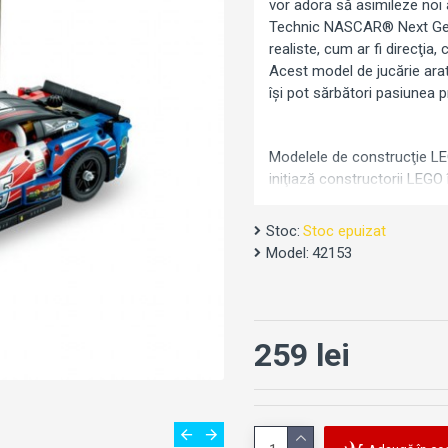
vor adora să asimileze noi 
Technic NASCAR® Next Gen 
realiste, cum ar fi direcţi
Acest model de jucărie ara
îşi pot sărbători pasiunea p
Modelele de construcţie LE
iniţiază constructorii LEGO î
Stoc:
Stoc epuizat
Model:
42153
259 lei