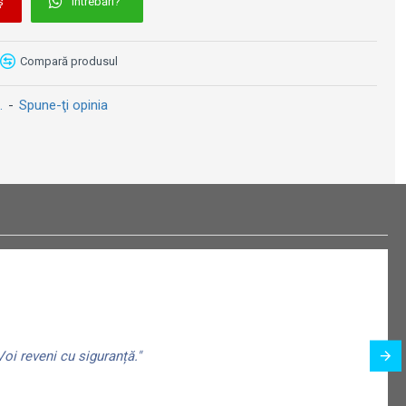
ș
Întrebări?
LEGO® Technic: Motocicleta Kawasaki Ninja H2R - 42170
419 lei
Compară produsul
.
-
Spune-ţi opinia
oi reveni cu siguranță."