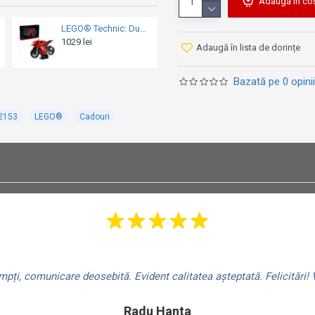
Adaugă în co
LEGO® Technic: Mercedes-Benz G 500 PROFESSIONAL Line - 42177
LEGO® Technic: 2022 Ford GT - 42154
1279 lei
599 lei
Adaugă în lista de dorințe
Bazată pe 0 opinii
42153
LEGO®
Cadouri
ți, comunicare deosebită. Evident calitatea așteptată. Felicitări! V
Radu Hanta