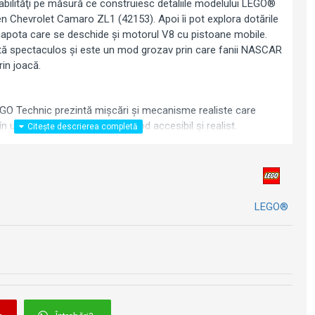
abilităţi pe măsură ce construiesc detaliile modelului LEGO®
Chevrolet Camaro ZL1 (42153). Apoi îi pot explora dotările
a, capota care se deschide şi motorul V8 cu pistoane mobile.
tă spectaculos şi este un mod grozav prin care fanii NASCAR
rin joacă.
GO Technic prezintă mişcări şi mecanisme realiste care
n universul ingineriei într-un mod accesibil şi realist.
LEGO®