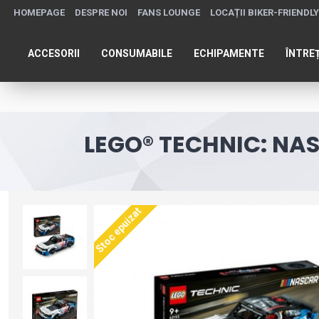
HOMEPAGE
DESPRE NOI
FANS LOUNGE
LOCAȚII BIKER-FRIENDLY
ACCESORII
CONSUMABILE
ECHIPAMENTE
ÎNTRE
LEGO® TECHNIC: NA
Stoc epuizat