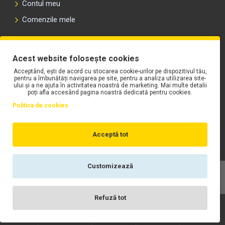
Contul meu
Comenzile mele
PLAYLIST-UL WORK MOTORS PE SPOTIFY
Acest website folosește cookies
Acceptând, ești de acord cu stocarea cookie-urilor pe dispozitivul tău,
pentru a îmbunătăți navigarea pe site, pentru a analiza utilizarea site-
ului și a ne ajuta în activitatea noastră de marketing. Mai multe detalii
poți afla accesând pagina noastră dedicată pentru cookies.
Politica de cookies
Acceptă tot
Customizează
Copyright © WORK Motors
Refuză tot
Înregistrare
Wishlist
Contact
Scrie-ne
Login