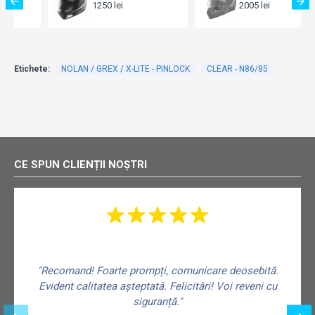
1250 lei
2005 lei
Etichete:
NOLAN / GREX / X-LITE - PINLOCK
CLEAR - N86/85
CE SPUN CLIENȚII NOȘTRI
"Recomand! Foarte prompți, comunicare deosebită.
Evident calitatea așteptată. Felicitări! Voi reveni cu
siguranță."
f