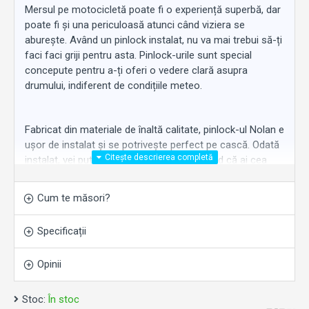
Mersul pe motocicletă poate fi o experiență superbă, dar
poate fi și una periculoasă atunci când viziera se
aburește. Având un pinlock instalat, nu va mai trebui să-ți
faci faci griji pentru asta. Pinlock-urile sunt special
concepute pentru a-ți oferi o vedere clară asupra
drumului, indiferent de condițiile meteo.
Fabricat din materiale de înaltă calitate, pinlock-ul Nolan e
ușor de instalat și se potrivește perfect pe cască. Odată
instalat, vei putea circula cu încredere, știind că ai cea
mai bună soluție anti-aburire disponibilă.
Cum te măsori?
Pinlock-urile sunt un must-have pentru orice motociclist
Specificații
serios, care vrea să rămână în siguranță pe drum. Sunt
perfecte atât pentru navetiști, cât și cei care se plimbă
Opinii
de plăcere. Performanța, durabilitatea și accesibilitatea
lor sunt imbatabile, așa că nu vei găsi o soluție mai bună
împotriva aburirii. Modelele cu care acestea sunt
Stoc:
În stoc