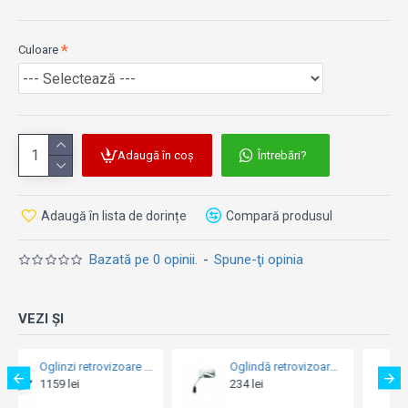
Culoare
Adaugă în coș
Întrebări?
Adaugă în lista de dorințe
Compară produsul
Bazată pe 0 opinii.
-
Spune-ţi opinia
VEZI ȘI
Oglindă retrovizoare Vicma EH374I - Honda CB 1000C / CB 1000F / CB 1000R / NTV 650 Revere / VF 750C / Magna / Shadow (Stânga)
OXFORD - Capace anulare oglinzi moto - M10
234 lei
59 lei