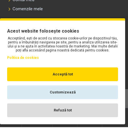
Comenzile mele
PLAYLIST-UL WORK MOTORS PE SPOTIFY
Acest website folosește cookies
Acceptând, ești de acord cu stocarea cookie-urilor pe dispozitivul tău,
pentru a îmbunătăți navigarea pe site, pentru a analiza utilizarea site-
ului și a ne ajuta în activitatea noastră de marketing. Mai multe detalii
poți afla accesând pagina noastră dedicată pentru cookies.
Politica de cookies
Acceptă tot
Customizează
Copyright © WORK Motors
Refuză tot
Înregistrare
Wishlist
Contact
Scrie-ne
Login