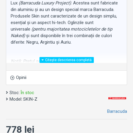
Lux
(Barracuda Luxury Project)
. Acestea sunt fabricate
din aluminiu și au un design special marca Barracuda.
Produsele Skin sunt caracterizate de un design simplu,
esențial și un aspect hi-tech. Oglinzile sunt
universale
(pentru majoritatea motocicletelor de tip
Naked)
și sunt disponibile în trei combinații de culori
diferite: Negru, Argintiu și Auriu.
Not
ă
: Prețul se referă la kit-ul de 2 bucăți.
Opinii
Stoc:
În stoc
Model:
SKIN-Z
Barracuda
778 lei