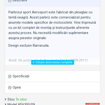
Descriere
Parbrizul sport Aerosport este fabricat din plexiglas cu
tentă neagră. Acest parbriz este comercializat pentru
anumite modele specifice de motociclete. Vine împreună
cu un kit complet de montaj și instrucțiunile aferente
acestui proces. Nu necesită modificări suplimentare
asupra pieselor originale.
Design exclusiv Barracuda.
Notă: Se potrivește la Kawasaki Er6-N (2009-2011)
Specificații
Opinii
Stoc:
În stoc
Model:
KE6300/09