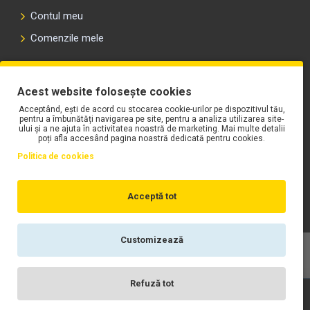
Contul meu
Comenzile mele
PLAYLIST-UL WORK MOTORS PE SPOTIFY
Acest website folosește cookies
Acceptând, ești de acord cu stocarea cookie-urilor pe dispozitivul tău,
pentru a îmbunătăți navigarea pe site, pentru a analiza utilizarea site-
ului și a ne ajuta în activitatea noastră de marketing. Mai multe detalii
poți afla accesând pagina noastră dedicată pentru cookies.
Politica de cookies
Acceptă tot
Customizează
Copyright © WORK Motors
Refuză tot
Înregistrare
Wishlist
Contact
Scrie-ne
Login