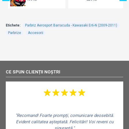
Etichete:
Parbriz Aerosport Barracuda - Kawasaki Er6-N (2009-2011)
Parbrize
Accesorii
CE SPUN CLIENȚII NOȘTRI
"Recomand! Foarte prompți, comunicare deosebită.
Evident calitatea așteptată. Felicitări! Voi reveni cu
siguranță."
f