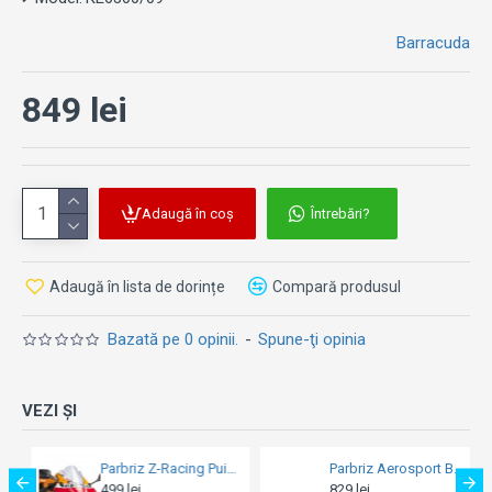
Barracuda
849 lei
Adaugă în coș
Întrebări?
Adaugă în lista de dorințe
Compară produsul
Bazată pe 0 opinii.
-
Spune-ţi opinia
VEZI ȘI
Parbriz Aerosport Barracuda - KTM 1290 Super Duke (2013-2016)
Parbriz Aerosport Barracuda - Ducati Monster 696/796
829 lei
729 lei