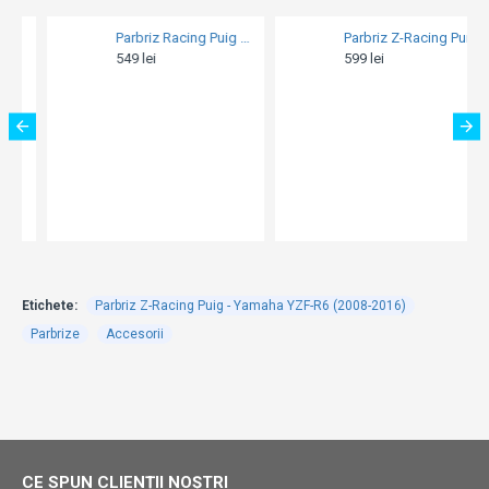
Parbriz Z-Racing Puig - Honda VFR 1200 F (2010-2017)
Parbriz Aerosport Barracuda - Honda CB 500F (2016-2017 / 2019-2023)
599 lei
749 lei
Etichete:
Parbriz Z-Racing Puig - Yamaha YZF-R6 (2008-2016)
Parbrize
Accesorii
CE SPUN CLIENȚII NOȘTRI