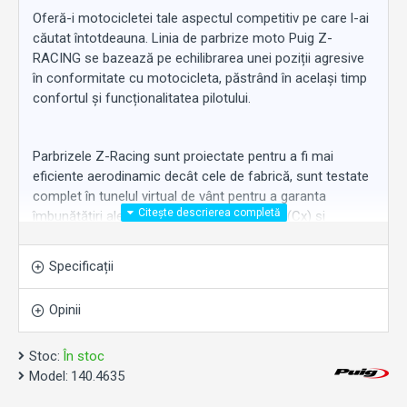
Oferă-i motocicletei tale aspectul competitiv pe care l-ai
căutat întotdeauna. Linia de parbrize moto Puig Z-
RACING se bazează pe echilibrarea unei poziții agresive
în conformitate cu motocicleta, păstrând în același timp
confortul și funcționalitatea pilotului.
Parbrizele Z-Racing sunt proiectate pentru a fi mai
eficiente aerodinamic decât cele de fabrică, sunt testate
complet în tunelul virtual de vânt pentru a garanta
îmbunătățiri ale coeficientului aerodinamic (Cx) și
protecție aerodinamică pentru pilot. Datorită înălțimii lor,
ele deviază vântul care altfel ar lovi casca și zona
Specificații
superioară a trunchiului. Între timp, canalele laterale
preiau fluxul de aer și îl trimit lateral, cu scopul de a
Opinii
reduce presiunea aerului de pe umerii pilotului.
Stoc:
În stoc
Parbrizul Puig Z-Racing este proiectat și fabricat în
Model:
140.4635
Barcelona, ​​cu cele mai avansate tehnologii, din acril de 3