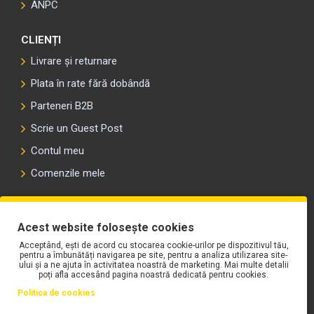
ANPC
CLIENȚI
Livrare și returnare
Plata în rate fără dobândă
Parteneri B2B
Scrie un Guest Post
Contul meu
Comenzile mele
PLAYLIST-UL WORK MOTORS PE SPOTIFY
Acest website folosește cookies
Acceptând, ești de acord cu stocarea cookie-urilor pe dispozitivul tău,
pentru a îmbunătăți navigarea pe site, pentru a analiza utilizarea site-
ului și a ne ajuta în activitatea noastră de marketing. Mai multe detalii
poți afla accesând pagina noastră dedicată pentru cookies.
Politica de cookies