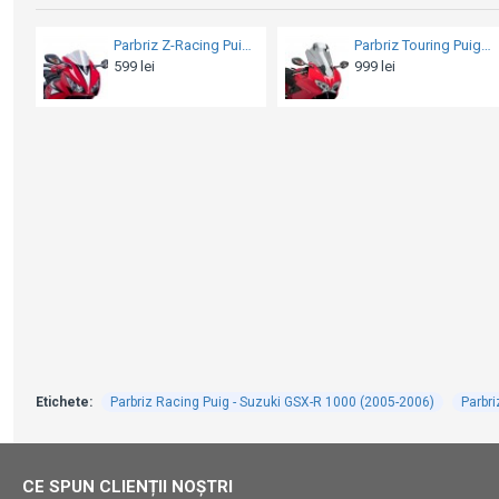
Parbriz Touring Puig + deflector de vânt - Honda VFR 800 F (2014-2017)
Parbriz Z-Racing Puig - Suzuki GSX-8R 1000 (2024-2026)
599 lei
549 lei
Etichete:
Parbriz Racing Puig - Suzuki GSX-R 1000 (2005-2006)
Parbri
CE SPUN CLIENȚII NOȘTRI