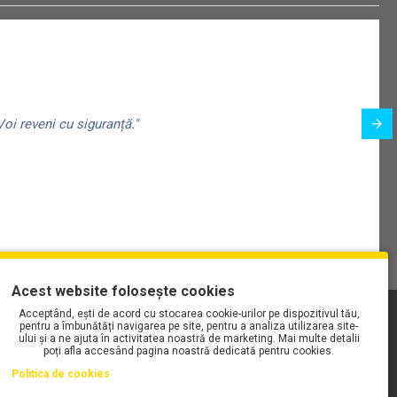
oi reveni cu siguranță."
Acest website folosește cookies
Acceptând, ești de acord cu stocarea cookie-urilor pe dispozitivul tău,
PLAYLIST-UL WORK MOTORS PE SPOTIFY
pentru a îmbunătăți navigarea pe site, pentru a analiza utilizarea site-
ului și a ne ajuta în activitatea noastră de marketing. Mai multe detalii
poți afla accesând pagina noastră dedicată pentru cookies.
Politica de cookies