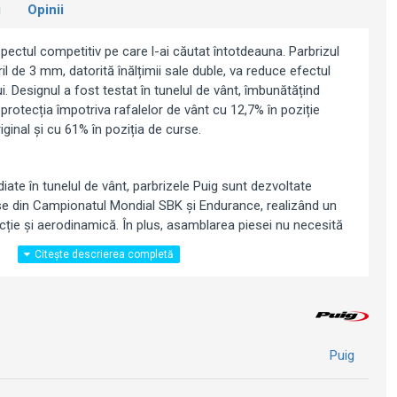
i
Opinii
pectul competitiv pe care l-ai căutat întotdeauna. Parbrizul
ril de 3 mm, datorită înălțimii sale duble, va reduce efectul
ui. Designul a fost testat în tunelul de vânt, îmbunătățind
protecția împotriva rafalelor de vânt cu 12,7% în poziție
iginal și cu 61% în poziția de curse.
iate în tunelul de vânt, parbrizele Puig sunt dezvoltate
e din Campionatul Mondial SBK și Endurance, realizând un
ecție și aerodinamică. În plus, asamblarea piesei nu necesită
2005-2006)
Puig