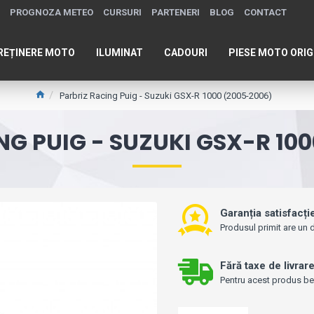
PROGNOZA METEO
CURSURI
PARTENERI
BLOG
CONTACT
REȚINERE MOTO
ILUMINAT
CADOURI
PIESE MOTO ORIG
Parbriz Racing Puig - Suzuki GSX-R 1000 (2005-2006)
NG PUIG - SUZUKI GSX-R 100
Garanția satisfacți
Produsul primit are un d
Fără taxe de livrar
Pentru acest produs bene