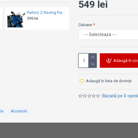
549 lei
Parbriz Z-Racing Puig - Yamaha YZF-R6 (2008-2016)
Parbriz Aerosport Barracuda - Kawasaki Er6-N (2009-2011)
849 lei
499 lei
Culoare
Adaugă în co
Adaugă în lista de dorințe
Bazată pe 0 opinii
ze
Accesorii