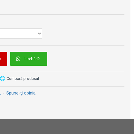
Parbriz Z-Racing Puig - Yamaha YZF-R1 (2020-2025)
Parbriz Z-Racing Puig - Kawasaki Ninja 500 (2024-2026)
Parbriz R-Racer Puig - Honda CBR 1000RR (2017-2019)
629 lei
569 lei
ș
Întrebări?
Compară produsul
.
-
Spune-ţi opinia