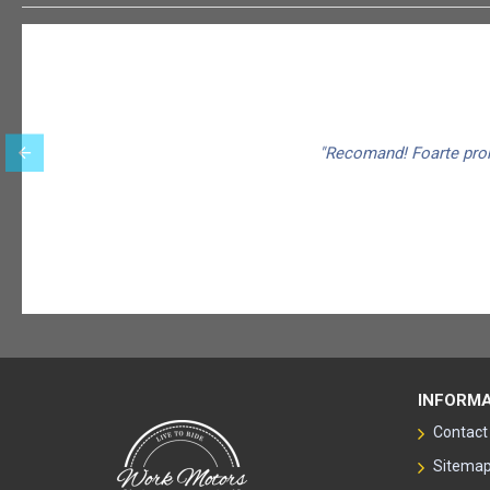
"Recomand! Foarte promp
INFORMA
Contact
Sitema