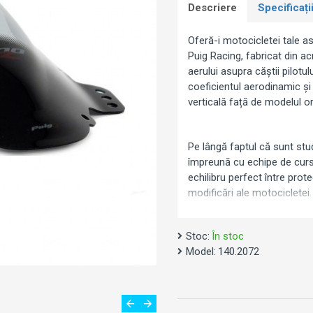
Descriere
Specificați
Oferă-i motocicletei tale as
Puig Racing, fabricat din ac
aerului asupra căștii pilotul
coeficientul aerodinamic și 
verticală față de modelul or
Pe lângă faptul că sunt stud
împreună cu echipe de curs
echilibru perfect între prot
modificări ale motocicletei.
Stoc:
În stoc
Compatibilitate:
Model:
140.2072
Suzuki GSX-R 1000 (