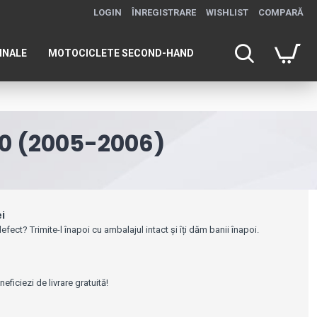
LOGIN
ÎNREGISTRARE
WISHLIST
COMPARĂ
INALE
MOTOCICLETE SECOND-HAND
0 (2005-2006)
ei
efect? Trimite-l înapoi cu ambalajul intact și îți dăm banii înapoi.
e
ficiezi de livrare gratuită!