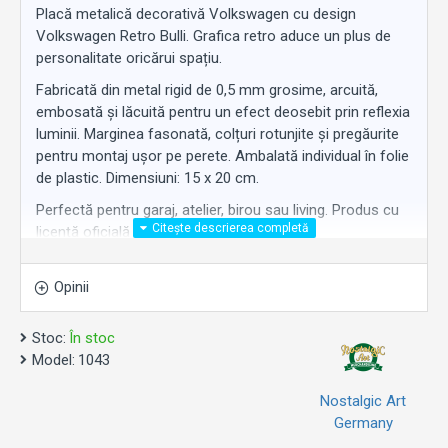
Placă metalică decorativă Volkswagen cu design
Volkswagen Retro Bulli. Grafica retro aduce un plus de
personalitate oricărui spațiu.
Fabricată din metal rigid de 0,5 mm grosime, arcuită,
embosată și lăcuită pentru un efect deosebit prin reflexia
luminii. Marginea fasonată, colțuri rotunjite și pregăurite
pentru montaj ușor pe perete. Ambalată individual în folie
de plastic. Dimensiuni: 15 x 20 cm.
Perfectă pentru garaj, atelier, birou sau living. Produs cu
licență oficială Volkswagen.
Un cadou original pentru orice fan Volkswagen.
Opinii
Stoc:
În stoc
Model:
1043
Nostalgic Art
Germany