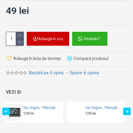
49 lei
Adaugă în coș
Întrebări?
Adaugă în lista de dorințe
Compară produsul
Bazată pe 0 opinii.
-
Spune-ţi opinia
VEZI ȘI
Tac Signs - Plăcuță metalică decorativă [32x41cm] - Old Biker - Ride
Tac Signs - Plăcuță metalică decorativă [32x41cm] - EXCelsior Motorcycles
128 lei
184 lei