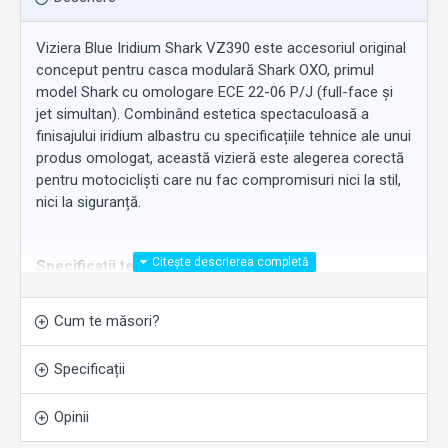
Viziera Blue Iridium Shark VZ390 este accesoriul original
conceput pentru casca modulară Shark OXO, primul
model Shark cu omologare ECE 22-06 P/J (full-face și
jet simultan). Combinând estetica spectaculoasă a
finisajului iridium albastru cu specificațiile tehnice ale unui
produs omologat, această vizieră este alegerea corectă
pentru motocicliști care nu fac compromisuri nici la stil,
nici la siguranță.
Specificații tehnice:
Cod vizieră:
VZ390
Omologare:
ECE 22-06
Cum te măsori?
Clasă optică:
Câmp vizual panoramic, grosime
variabilă
Specificații
Tratament:
Anti-zgărieturi
Pinlock Ready:
Da – compatibil Pinlock 70 Max
Opinii
Vision (inserție Pinlock nu este inclusă)