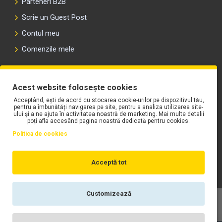
Parteneri B2B
Scrie un Guest Post
Contul meu
Comenzile mele
PLAYLIST-UL WORK MOTORS PE SPOTIFY
Acest website folosește cookies
Acceptând, ești de acord cu stocarea cookie-urilor pe dispozitivul tău,
pentru a îmbunătăți navigarea pe site, pentru a analiza utilizarea site-
ului și a ne ajuta în activitatea noastră de marketing. Mai multe detalii
poți afla accesând pagina noastră dedicată pentru cookies.
Politica de cookies
Acceptă tot
Customizează
Copyright © WORK Motors