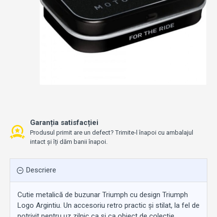
Garanția satisfacției
Produsul primit are un defect? Trimite-l înapoi cu ambalajul
intact și îți dăm banii înapoi.
Descriere
Cutie metalică de buzunar Triumph cu design Triumph
Logo Argintiu. Un accesoriu retro practic și stilat, la fel de
potrivit pentru uz zilnic ca și ca obiect de colecție.