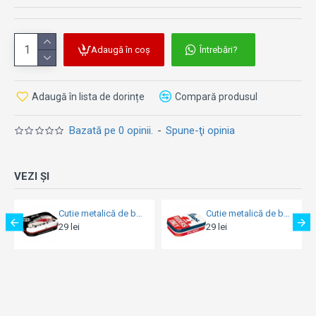
Adaugă în coș
Întrebări?
Adaugă în lista de dorințe
Compară produsul
Bazată pe 0 opinii.
-
Spune-ţi opinia
VEZI ȘI
Cutie metalică de buzunar - Vw - Meet The Classics
Cutie metalică de buzunar - Vespa - Riders Only - Doar pentru Soferi de Vespa
29 lei
29 lei
29 le